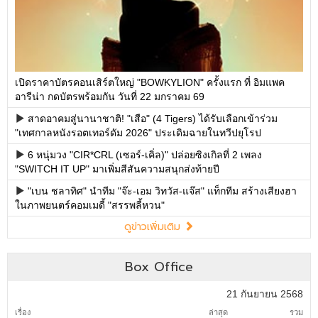
เปิดราคาบัตรคอนเสิร์ตใหญ่ "BOWKYLION" ครั้งแรก ที่ อิมแพค
อารีน่า กดบัตรพร้อมกัน วันที่ 22 มกราคม 69
สาดอาคมสู่นานาชาติ! "เสือ" (4 Tigers) ได้รับเลือกเข้าร่วม
"เทศกาลหนังรอตเทอร์ดัม 2026" ประเดิมฉายในทวีปยุโรป
6 หนุ่มวง "CIR*CRL (เซอร์-เคิ่ล)" ปล่อยซิงเกิลที่ 2 เพลง
"SWITCH IT UP" มาเพิ่มสีสันความสนุกส่งท้ายปี
"เบน ชลาทิศ" นำทีม "จ๊ะ-เอม วิทวัส-แจ๊ส" แท็กทีม สร้างเสียงฮา
ในภาพยนตร์คอมเมดี้ "สรรพลี้หวน"
ดูข่าวเพิ่มเติม
Box Office
21 กันยายน 2568
เรื่อง
ล่าสุด
รวม