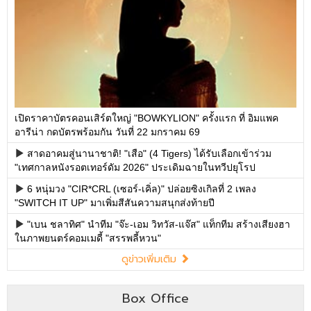
เปิดราคาบัตรคอนเสิร์ตใหญ่ "BOWKYLION" ครั้งแรก ที่ อิมแพค
อารีน่า กดบัตรพร้อมกัน วันที่ 22 มกราคม 69
สาดอาคมสู่นานาชาติ! "เสือ" (4 Tigers) ได้รับเลือกเข้าร่วม
"เทศกาลหนังรอตเทอร์ดัม 2026" ประเดิมฉายในทวีปยุโรป
6 หนุ่มวง "CIR*CRL (เซอร์-เคิ่ล)" ปล่อยซิงเกิลที่ 2 เพลง
"SWITCH IT UP" มาเพิ่มสีสันความสนุกส่งท้ายปี
"เบน ชลาทิศ" นำทีม "จ๊ะ-เอม วิทวัส-แจ๊ส" แท็กทีม สร้างเสียงฮา
ในภาพยนตร์คอมเมดี้ "สรรพลี้หวน"
ดูข่าวเพิ่มเติม
Box Office