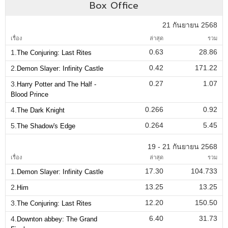
Box Office
21 กันยายน 2568
เรื่อง
ล่าสุด
รวม
0.63
28.86
1.
The Conjuring: Last Rites
0.42
171.22
2.
Demon Slayer: Infinity Castle
0.27
1.07
3.
Harry Potter and The Half -
Blood Prince
0.266
0.92
4.
The Dark Knight
0.264
5.45
5.
The Shadow's Edge
19 - 21 กันยายน 2568
เรื่อง
ล่าสุด
รวม
17.30
104.733
1.
Demon Slayer: Infinity Castle
13.25
13.25
2.
Him
12.20
150.50
3.
The Conjuring: Last Rites
6.40
31.73
4.
Downton abbey: The Grand