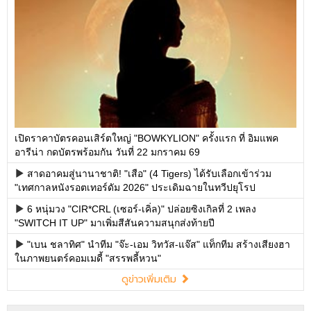
เปิดราคาบัตรคอนเสิร์ตใหญ่ "BOWKYLION" ครั้งแรก ที่ อิมแพค
อารีน่า กดบัตรพร้อมกัน วันที่ 22 มกราคม 69
สาดอาคมสู่นานาชาติ! "เสือ" (4 Tigers) ได้รับเลือกเข้าร่วม
"เทศกาลหนังรอตเทอร์ดัม 2026" ประเดิมฉายในทวีปยุโรป
6 หนุ่มวง "CIR*CRL (เซอร์-เคิ่ล)" ปล่อยซิงเกิลที่ 2 เพลง
"SWITCH IT UP" มาเพิ่มสีสันความสนุกส่งท้ายปี
"เบน ชลาทิศ" นำทีม "จ๊ะ-เอม วิทวัส-แจ๊ส" แท็กทีม สร้างเสียงฮา
ในภาพยนตร์คอมเมดี้ "สรรพลี้หวน"
ดูข่าวเพิ่มเติม