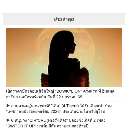
ข่าวล่าสุด
เปิดราคาบัตรคอนเสิร์ตใหญ่ "BOWKYLION" ครั้งแรก ที่ อิมแพค
อารีน่า กดบัตรพร้อมกัน วันที่ 22 มกราคม 69
สาดอาคมสู่นานาชาติ! "เสือ" (4 Tigers) ได้รับเลือกเข้าร่วม
"เทศกาลหนังรอตเทอร์ดัม 2026" ประเดิมฉายในทวีปยุโรป
6 หนุ่มวง "CIR*CRL (เซอร์-เคิ่ล)" ปล่อยซิงเกิลที่ 2 เพลง
"SWITCH IT UP" มาเพิ่มสีสันความสนุกส่งท้ายปี