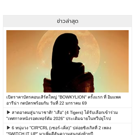
ข่าวล่าสุด
เปิดราคาบัตรคอนเสิร์ตใหญ่ "BOWKYLION" ครั้งแรก ที่ อิมแพค
อารีน่า กดบัตรพร้อมกัน วันที่ 22 มกราคม 69
สาดอาคมสู่นานาชาติ! "เสือ" (4 Tigers) ได้รับเลือกเข้าร่วม
"เทศกาลหนังรอตเทอร์ดัม 2026" ประเดิมฉายในทวีปยุโรป
6 หนุ่มวง "CIR*CRL (เซอร์-เคิ่ล)" ปล่อยซิงเกิลที่ 2 เพลง
"SWITCH IT UP" มาเพิ่มสีสันความสนุกส่งท้ายปี