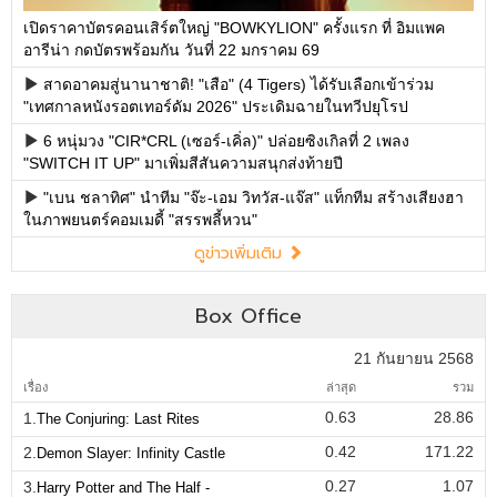
เปิดราคาบัตรคอนเสิร์ตใหญ่ "BOWKYLION" ครั้งแรก ที่ อิมแพค
อารีน่า กดบัตรพร้อมกัน วันที่ 22 มกราคม 69
สาดอาคมสู่นานาชาติ! "เสือ" (4 Tigers) ได้รับเลือกเข้าร่วม
"เทศกาลหนังรอตเทอร์ดัม 2026" ประเดิมฉายในทวีปยุโรป
6 หนุ่มวง "CIR*CRL (เซอร์-เคิ่ล)" ปล่อยซิงเกิลที่ 2 เพลง
"SWITCH IT UP" มาเพิ่มสีสันความสนุกส่งท้ายปี
"เบน ชลาทิศ" นำทีม "จ๊ะ-เอม วิทวัส-แจ๊ส" แท็กทีม สร้างเสียงฮา
ในภาพยนตร์คอมเมดี้ "สรรพลี้หวน"
ดูข่าวเพิ่มเติม
Box Office
21 กันยายน 2568
เรื่อง
ล่าสุด
รวม
0.63
28.86
1.
The Conjuring: Last Rites
0.42
171.22
2.
Demon Slayer: Infinity Castle
0.27
1.07
3.
Harry Potter and The Half -