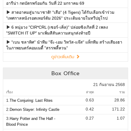
อารีน่า กดบัตรพร้อมกัน วันที่ 22 มกราคม 69
สาดอาคมสู่นานาชาติ! "เสือ" (4 Tigers) ได้รับเลือกเข้าร่วม
"เทศกาลหนังรอตเทอร์ดัม 2026" ประเดิมฉายในทวีปยุโรป
6 หนุ่มวง "CIR*CRL (เซอร์-เคิ่ล)" ปล่อยซิงเกิลที่ 2 เพลง
"SWITCH IT UP" มาเพิ่มสีสันความสนุกส่งท้ายปี
"เบน ชลาทิศ" นำทีม "จ๊ะ-เอม วิทวัส-แจ๊ส" แท็กทีม สร้างเสียงฮา
ในภาพยนตร์คอมเมดี้ "สรรพลี้หวน"
ดูข่าวเพิ่มเติม
Box Office
21 กันยายน 2568
เรื่อง
ล่าสุด
รวม
0.63
28.86
1.
The Conjuring: Last Rites
0.42
171.22
2.
Demon Slayer: Infinity Castle
0.27
1.07
3.
Harry Potter and The Half -
Blood Prince