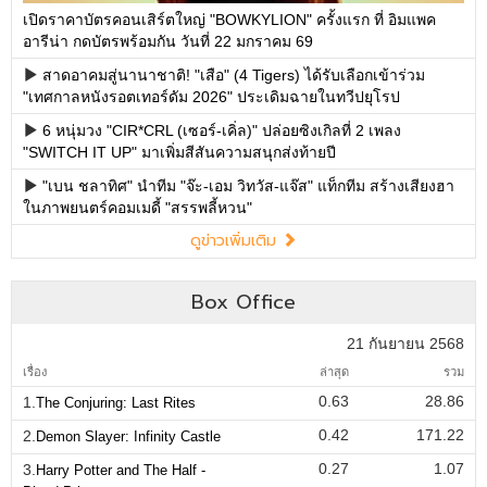
เปิดราคาบัตรคอนเสิร์ตใหญ่ "BOWKYLION" ครั้งแรก ที่ อิมแพค
อารีน่า กดบัตรพร้อมกัน วันที่ 22 มกราคม 69
สาดอาคมสู่นานาชาติ! "เสือ" (4 Tigers) ได้รับเลือกเข้าร่วม
"เทศกาลหนังรอตเทอร์ดัม 2026" ประเดิมฉายในทวีปยุโรป
6 หนุ่มวง "CIR*CRL (เซอร์-เคิ่ล)" ปล่อยซิงเกิลที่ 2 เพลง
"SWITCH IT UP" มาเพิ่มสีสันความสนุกส่งท้ายปี
"เบน ชลาทิศ" นำทีม "จ๊ะ-เอม วิทวัส-แจ๊ส" แท็กทีม สร้างเสียงฮา
ในภาพยนตร์คอมเมดี้ "สรรพลี้หวน"
ดูข่าวเพิ่มเติม
Box Office
21 กันยายน 2568
เรื่อง
ล่าสุด
รวม
0.63
28.86
1.
The Conjuring: Last Rites
0.42
171.22
2.
Demon Slayer: Infinity Castle
0.27
1.07
3.
Harry Potter and The Half -