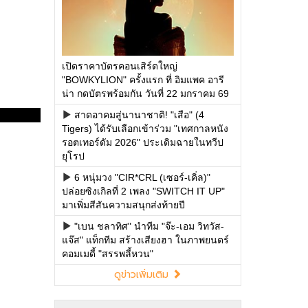
เปิดราคาบัตรคอนเสิร์ตใหญ่
"BOWKYLION" ครั้งแรก ที่ อิมแพค อารี
น่า กดบัตรพร้อมกัน วันที่ 22 มกราคม 69
สาดอาคมสู่นานาชาติ! "เสือ" (4
Tigers) ได้รับเลือกเข้าร่วม "เทศกาลหนัง
รอตเทอร์ดัม 2026" ประเดิมฉายในทวีป
ยุโรป
6 หนุ่มวง "CIR*CRL (เซอร์-เคิ่ล)"
ปล่อยซิงเกิลที่ 2 เพลง "SWITCH IT UP"
มาเพิ่มสีสันความสนุกส่งท้ายปี
"เบน ชลาทิศ" นำทีม "จ๊ะ-เอม วิทวัส-
แจ๊ส" แท็กทีม สร้างเสียงฮา ในภาพยนตร์
คอมเมดี้ "สรรพลี้หวน"
ดูข่าวเพิ่มเติม