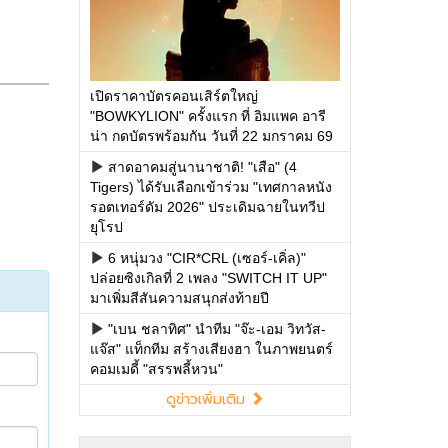
เปิดราคาบัตรคอนเสิร์ตใหญ่
"BOWKYLION" ครั้งแรก ที่ อิมแพค อารี
น่า กดบัตรพร้อมกัน วันที่ 22 มกราคม 69
สาดอาคมสู่นานาชาติ! "เสือ" (4
Tigers) ได้รับเลือกเข้าร่วม "เทศกาลหนัง
รอตเทอร์ดัม 2026" ประเดิมฉายในทวีป
ยุโรป
6 หนุ่มวง "CIR*CRL (เซอร์-เคิ่ล)"
ปล่อยซิงเกิลที่ 2 เพลง "SWITCH IT UP"
มาเพิ่มสีสันความสนุกส่งท้ายปี
"เบน ชลาทิศ" นำทีม "จ๊ะ-เอม วิทวัส-
แจ๊ส" แท็กทีม สร้างเสียงฮา ในภาพยนตร์
คอมเมดี้ "สรรพลี้หวน"
ดูข่าวเพิ่มเติม