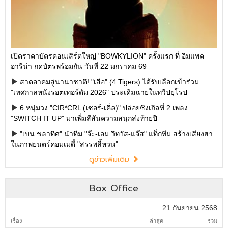
เปิดราคาบัตรคอนเสิร์ตใหญ่ "BOWKYLION" ครั้งแรก ที่ อิมแพค
อารีน่า กดบัตรพร้อมกัน วันที่ 22 มกราคม 69
สาดอาคมสู่นานาชาติ! "เสือ" (4 Tigers) ได้รับเลือกเข้าร่วม
"เทศกาลหนังรอตเทอร์ดัม 2026" ประเดิมฉายในทวีปยุโรป
6 หนุ่มวง "CIR*CRL (เซอร์-เคิ่ล)" ปล่อยซิงเกิลที่ 2 เพลง
"SWITCH IT UP" มาเพิ่มสีสันความสนุกส่งท้ายปี
"เบน ชลาทิศ" นำทีม "จ๊ะ-เอม วิทวัส-แจ๊ส" แท็กทีม สร้างเสียงฮา
ในภาพยนตร์คอมเมดี้ "สรรพลี้หวน"
ดูข่าวเพิ่มเติม
Box Office
21 กันยายน 2568
เรื่อง
ล่าสุด
รวม