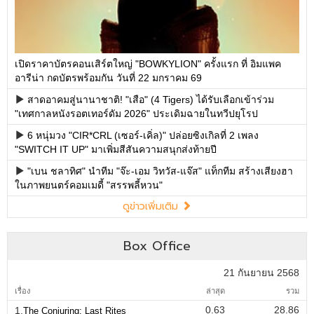
เปิดราคาบัตรคอนเสิร์ตใหญ่ "BOWKYLION" ครั้งแรก ที่ อิมแพค
อารีน่า กดบัตรพร้อมกัน วันที่ 22 มกราคม 69
สาดอาคมสู่นานาชาติ! "เสือ" (4 Tigers) ได้รับเลือกเข้าร่วม
"เทศกาลหนังรอตเทอร์ดัม 2026" ประเดิมฉายในทวีปยุโรป
6 หนุ่มวง "CIR*CRL (เซอร์-เคิ่ล)" ปล่อยซิงเกิลที่ 2 เพลง
"SWITCH IT UP" มาเพิ่มสีสันความสนุกส่งท้ายปี
"เบน ชลาทิศ" นำทีม "จ๊ะ-เอม วิทวัส-แจ๊ส" แท็กทีม สร้างเสียงฮา
ในภาพยนตร์คอมเมดี้ "สรรพลี้หวน"
ดูข่าวเพิ่มเติม
Box Office
21 กันยายน 2568
เรื่อง
ล่าสุด
รวม
0.63
28.86
1.
The Conjuring: Last Rites