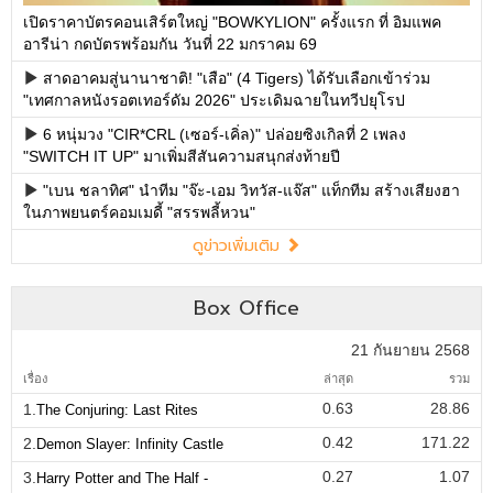
เปิดราคาบัตรคอนเสิร์ตใหญ่ "BOWKYLION" ครั้งแรก ที่ อิมแพค
อารีน่า กดบัตรพร้อมกัน วันที่ 22 มกราคม 69
สาดอาคมสู่นานาชาติ! "เสือ" (4 Tigers) ได้รับเลือกเข้าร่วม
"เทศกาลหนังรอตเทอร์ดัม 2026" ประเดิมฉายในทวีปยุโรป
6 หนุ่มวง "CIR*CRL (เซอร์-เคิ่ล)" ปล่อยซิงเกิลที่ 2 เพลง
"SWITCH IT UP" มาเพิ่มสีสันความสนุกส่งท้ายปี
"เบน ชลาทิศ" นำทีม "จ๊ะ-เอม วิทวัส-แจ๊ส" แท็กทีม สร้างเสียงฮา
ในภาพยนตร์คอมเมดี้ "สรรพลี้หวน"
ดูข่าวเพิ่มเติม
Box Office
21 กันยายน 2568
เรื่อง
ล่าสุด
รวม
0.63
28.86
1.
The Conjuring: Last Rites
0.42
171.22
2.
Demon Slayer: Infinity Castle
0.27
1.07
3.
Harry Potter and The Half -