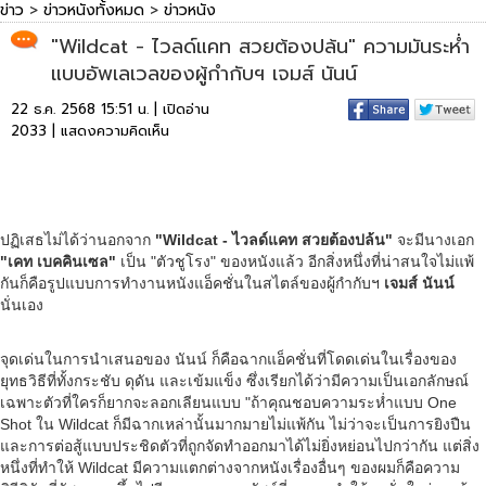
ข่าว
>
ข่าวหนังทั้งหมด
>
ข่าวหนัง
"Wildcat - ไวลด์แคท สวยต้องปล้น" ความมันระห่ำ
แบบอัพเลเวลของผู้กำกับฯ เจมส์ นันน์
22 ธ.ค. 2568 15:51 น. | เปิดอ่าน
2033 |
แสดงความคิดเห็น
ปฏิเสธไม่ได้ว่านอกจาก
"Wildcat - ไวลด์แคท สวยต้องปล้น"
จะมีนางเอก
"เคท เบคคินเซล"
เป็น "ตัวชูโรง" ของหนังแล้ว อีกสิ่งหนึ่งที่น่าสนใจไม่แพ้
กันก็คือรูปแบบการทำงานหนังแอ็คชั่นในสไตล์ของผู้กำกับฯ
เจมส์ นันน์
นั่นเอง
จุดเด่นในการนำเสนอของ นันน์ ก็คือฉากแอ็คชั่นที่โดดเด่นในเรื่องของ
ยุทธวิธีที่ทั้งกระชับ ดุดัน และเข้มแข็ง ซึ่งเรียกได้ว่ามีความเป็นเอกลักษณ์
เฉพาะตัวที่ใครก็ยากจะลอกเลียนแบบ "ถ้าคุณชอบความระห่ำแบบ One
Shot ใน Wildcat ก็มีฉากเหล่านั้นมากมายไม่แพ้กัน ไม่ว่าจะเป็นการยิงปืน
และการต่อสู้แบบประชิดตัวที่ถูกจัดทำออกมาได้ไม่ยิ่งหย่อนไปกว่ากัน แต่สิ่ง
หนึ่งที่ทำให้ Wildcat มีความแตกต่างจากหนังเรื่องอื่นๆ ของผมก็คือความ