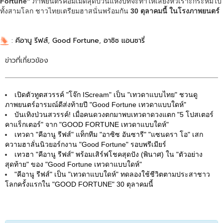
Fortune"
ภาพยนตร์คอมเมดี้สุดป่วนแห่งปีที่จะทำให้เสียงหัวเราะกระหึ่มไป
ทั้งสามโลก ชาวไทยเตรียมฮาสนั่นพร้อมกัน
30 ตุลาคมนี้ ในโรงภาพยนตร์
:
คีอานู รีฟส์
,
Good Fortune
,
อาซิซ แอนซารี่
ข่าวที่เกี่ยวข้อง
เปิดตัวทูตสวรรค์ "โจ๊ก IScream" เป็น "เทวดาแบบไทย" ชวนดู
ภาพยนตร์อารมณ์ดีส่งท้ายปี "Good Fortune เทวดาแบบใดห์"
บันเทิงป่วนสวรรค์! เมื่อคนดวงตกมาพบเทวดาดวงแตก "5 โปสเตอร์
คาแร็กเตอร์" จาก "GOOD FORTUNE เทวดาแบบใดห์"
เทวดา "คีอานู รีฟส์" แท็กทีม "อาซิซ อันซารี" "แซนดรา โอ" เสก
ความฮาลั่นนิวยอร์กงาน "Good Fortune" รอบพรีเมียร์
เทวฮา "คีอานู รีฟส์" พร้อมเสิร์ฟโชคสุดปัง (พินาศ) ใน "ตัวอย่าง
สุดท้าย" ของ "Good Fortune เทวดาแบบใดห์"
"คีอานู รีฟส์" เป็น "เทวดาแบบใดห์" ทดลองใช้ชีวิตตามประสาชาว
โลกครั้งแรกใน "GOOD FORTUNE" 30 ตุลาคมนี้