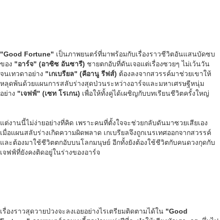
"Good Fortune"
เป็นภาพยนตร์ที่มาพร้อมกับเรื่องราวชีวิตอันแสนบัดซบ
ของ
"อาร์จ" (อาซิซ อันซารี)
ชายตกอับที่ดันเจอแต่เรื่องซวยๆ ไม่เว้นวัน
จนเทวดาอย่าง
"เกเบรียล" (คีอานู รีฟส์)
ต้องลงจากสวรรค์มาช่วยเขาให้
หลุดพ้นด้วยแผนการสลับร่างสุดป่วนระหว่างอาร์จและมหาเศรษฐีหนุ่ม
อย่าง
"เจฟฟ์" (เซท โรเกน)
เพื่อให้ทั้งคู่ได้เผชิญกับบทเรียนชีวิตครั้งใหญ่
แต่งานนี้ไม่ง่ายอย่างที่คิด เพราะคนที่ตั้งใจจะช่วยกลับดันมาซวยเสียเอง
เมื่อแผนสลับร่างเกิดความผิดพลาด เกเบรียลจึงถูกเนรเทศออกจากสวรรค์
และต้องมาใช้ชีวิตตกอับบนโลกมนุษย์ อีกทั้งยังต้องใช้ชีวิตกับคนดวงกุดกับ
เจฟฟ์ที่ยังคงติดอยู่ในร่างของอาร์จ
เรื่องราวสุดวายป่วงจะลงเอยอย่างไรเตรียมติดตามได้ใน
"Good