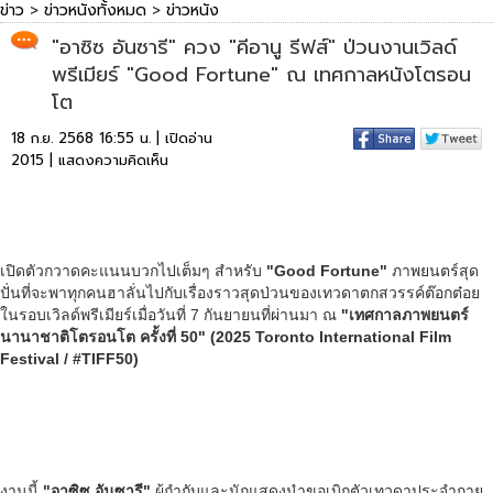
ข่าว
>
ข่าวหนังทั้งหมด
>
ข่าวหนัง
"อาซิซ อันซารี" ควง "คีอานู รีฟส์" ป่วนงานเวิลด์
พรีเมียร์ "Good Fortune" ณ เทศกาลหนังโตรอน
โต
18 ก.ย. 2568 16:55 น. | เปิดอ่าน
2015 |
แสดงความคิดเห็น
เปิดตัวกวาดคะแนนบวกไปเต็มๆ สำหรับ
"Good Fortune"
ภาพยนตร์สุด
ปั่นที่จะพาทุกคนฮาลั่นไปกับเรื่องราวสุดป่วนของเทวดาตกสวรรค์ต๊อกต๋อย
ในรอบเวิลด์พรีเมียร์เมื่อวันที่ 7 กันยายนที่ผ่านมา ณ
"เทศกาลภาพยนตร์
นานาชาติโตรอนโต ครั้งที่ 50" (2025 Toronto International Film
Festival / #TIFF50)
งานนี้
"อาซิซ อันซารี"
ผู้กำกับและนักแสดงนำขอเบิกตัวเทวดาประจำกาย