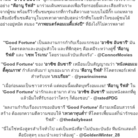
อย่าง
"คีอานู รีฟส์"
มาร่วมเดินพรมแดงเพื่อเรียกรอยยิ้มและเสียงหัวเราะ
จากผู้ชม พร้อมรีวิวชื่นชมชุดแรกที่การันตีความฮาแบบไม่มีกั๊ก แถมหลาย
เสียงยังชื่นชมคีอานูในบทเทวดาตกอับสุดน่ารักที่ขโมยหัวใจของผู้ชมได้
อย่างอยู่หมัด สมมง
"ภาพยนตร์คอมเมดี้แห่งปี"
ที่ยังไงก็ไม่ควรพลาด!
"
'Good Fortune'
เป็นผลงานการกำกับเรื่องแรกของ
'อาซิซ อันซารี'
มัน
โคตรตลกและอบอุ่นหัวใจ และที่พีกสุดๆ คือเคมีระหว่างคู่ซี้
'คีอานู
รีฟส์'
และ
'เซท โรเกน'
โดยรวมแล้วบันเทิงจริง" -
@ConnorMovies
"
'Good Fortune'
ของ
'อาซิซ อันซารี'
เหมือนเป็นสัญญาณว่า
'หนังคอมเม
ดี้คุณภาพ'
กำลังกลับมา! มุกเยอะมาก ส่วน
'คีอานู รีฟส์'
ก็โคตรเพอร์เฟกต์
สำหรับบท
'เกเบรียล'
" -
@yearincinema
"เมื่อก่อนผมเป็นชาวสวรรค์ แต่ตอนนี้ผมติดบุหรี่งอมแงม!
'คีอานู รีฟส์'
ใน
'Good Fortune'
น่ารักและฮามาก ส่วน
'อาซิซ อันซารี'
มอบหนังตลกที่ดู
แล้วอิ่มใจที่รับรองว่าใครๆ ก็ต้องชอบ" -
@ratedPDG
"ผลงานกำกับเรื่องแรกของอันซารี
'Good Fortune'
ดีงามเหมือนสวรรค์
สร้าง ต้องยกความดีความชอบให้
'เทวดาทุนต่ำ'
ที่โคตรเพี้ยนแต่ก็น่ารักของ
รีฟส์" -
@thedailybeast
"นี่ไม่ใช่หนังสูตรสำเร็จทั่วไป แต่เป็นหนังที่ฮาไม่บันยะบันยัง ทีมนักแสดงก็
คือปังสุดๆ แนะนำเลยว่าต้องดู"
-
@GoldenWinter_28