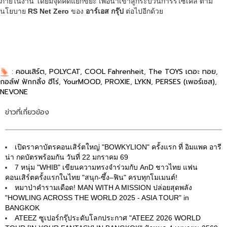
ภายในงาน โดยมีจุดคัดแยกขยะ เพื่อนำเข้าสู่กระบวนการรีไซเคิล ตาม
นโยบาย
RS Net Zero
ของ
อาร์เอส กรุ๊ป
ต่อไปอีกด้วย
:
คอนเสิร์ต
,
POLYCAT
,
COOL Fahrenheit
,
The TOYS เดอะ ทอย
,
กอล์ฟ ฟักกลิ้ง ฮีโร่
,
YourMOOD
,
PROXIE
,
LYKN
,
PERSES (เพอร์เซส)
,
NEVONE
ข่าวที่เกี่ยวข้อง
เปิดราคาบัตรคอนเสิร์ตใหญ่ "BOWKYLION" ครั้งแรก ที่ อิมแพค อารี
น่า กดบัตรพร้อมกัน วันที่ 22 มกราคม 69
7 หนุ่ม "WHIB" เขียนความทรงจำร่วมกับ AnD ชาวไทย แฟน
คอนเสิร์ตครั้งแรกในไทย "สนุก-ซึ้ง–ฟิน" ครบทุกโมเมนต์!
หมาป่าคำรามเดือด! MAN WITH A MISSION ปล่อยสุดพลัง
"HOWLING ACROSS THE WORLD 2025 - ASIA TOUR" in
BANGKOK
ATEEZ ซูเปอร์กรุ๊ประดับโลกประกาศ "ATEEZ 2026 WORLD