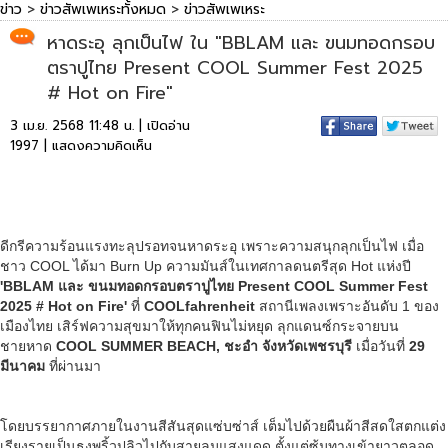
ข่าว
>
ข่าวสัพเพเหระทั้งหมด
>
ข่าวสัพเพเหระ
หาดระอุ ลุกเป็นไฟ ใน "BBLAM และ ขนมทอดกรอบ
ตราปูไทย Present COOL Summer Fest 2025
# Hot on Fire"
3 เม.ย. 2568 11:48 น. | เปิดอ่าน
1997 |
แสดงความคิดเห็น
ดีกรีความร้อนแรงทะลุปรอทจนหาดระอุ เพราะความสนุกลุกเป็นไฟ เมื่อ
ชาว COOL ได้มา Burn Up ความมันส์ในเทศกาลดนตรีสุด Hot แห่งปี
'BBLAM และ ขนมทอดกรอบตราปูไทย Present COOL Summer Fest
2025 # Hot on Fire'
ที่
COOLfahrenheit
สถานีเพลงเพราะอันดับ 1 ของ
เมืองไทย เสิร์ฟความสุขมาให้ทุกคนฟินไม่หยุด ลุกแดนซ์กระจายบน
ชายหาด
COOL SUMMER BEACH,
ชะอำ จังหวัดเพชรบุรี
เมื่อวันที่
29
มีนาคม
ที่ผ่านมา
โดยบรรยากาศภายในงานสีสันสุดแซ่บซ่าส์ เต็มไปด้วยผืนผ้าสีสดใสตกแต่ง
เรียงรายเป็นธงพริ้วปลิวไปกับสายลมแสงแดด ตั้งแต่ซุ้มทางเข้ายาวตลอด