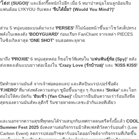
'โฮ่ง! (
SUGOI)'
และยิ่งกรี๊ดหนักไปอีก เมื่อ 5 หมาป่าหนุ่มโยนลูกอ้อนจีบ
แฟนด้อม LYKYOU กับเพลง
'จีบได้มั้ย
? (Would You Mind?)'
ส่วน 5 หนุ่มบอยแบนด์มาแรง
'PERSES'
ก็ไม่น้อยหน้าขึ้นมาโชว์สเต็ปทรง
พลังในเพลงดัง
'BODYGUARD'
ก่อนเรียก FanChant จากเหล่า PIECES
ในซิงเกิลล่าสุด
'ONE SHOT'
จนฮอตทะลุหาด
มาถึง
'PROXIE'
6 หนุ่มสุดหล่อ ก็ขอโชว์พิเศษใน
'
แฟนพันธุ์ท้อ (
Spy)'
หลัง
ส่งเพลงเต้นแบบยาวต่อเนื่องใน
'Crazy Love (
รักบ้าบอ)'
และ
'KISS KISS'
ปิดท้ายความมันส์ จากเจ้าพ่อคอลแลป และศิลปินแรปเปอร์ชื่อดัง
'F.HERO'
ที่มาส่งพลังความสนุก ชูมือขึ้นมาสูง ๆ กับเพลง
'Strike'
และโยก
ต่อไปให้สะบัดกัน
'ยันเช้า (Yan Chao)'
เป็นการยืนยันความเร่าร้อนถึงขีด
สุดของความมันส์ทะลุดีกรี ริมชายหาดทะเลชะอำกันเลยทีเดียว
และนอกจากความสุขที่ทุกคนได้ร่วมสนุกกับเทศกาลดนตรีครั้งนี้แล้ว
COOL
Summer Fest
202
5
ยังคงสานต่อกิจกรรมมิวสิคเฟสติวัลคาร์บอนต่ำ (Low
Carbon Event) ลดการปล่อยก๊าซคาร์บอนไดออกไซด์จากกิจกรรมที่เกิดขึ้น