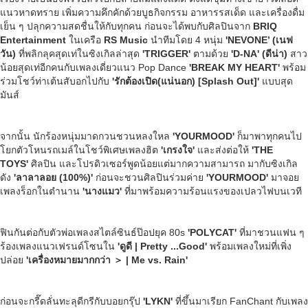
แนวหาดทราย เพิ่มความคึกคักด้วยบูธกิจกรรม อาหารรสเด็ด และเครื่องดื่ม
เย็น ๆ ปลุกความสดชื่นให้กับทุกคน ก่อนจะได้พบกับศิลปินจาก
BRIQ
Entertainment
ในเครือ
RS Music
นำทีมโดย 4 หนุ่ม
'NEVONE’ (
เนฟ
วัน)
ที่พลิกลุคสุดเท่ในซิงเกิลล่าสุด
'
TRIGGER'
ตามด้วย
'D-NA' (
ดีน่า
)
สาว
น้อยสุดเท่อีกคนกับเพลงเดี่ยวแนว Pop Dance
'BREAK MY HEART'
พร้อม
ร่วมโชว์ท่าเต้นสับอกไปกับ
'รักต้องเปิด(แน่นอก) [
Splash Out]'
แบบสุด
มันส์
จากนั้น นักร้องหนุ่มมาดกวนชวนหลงใหล
'YOURMOOD'
ก็มาพาทุกคนไป
โยกตัวโหนรถเมล์ในโชว์พิเศษเพลงฮิต
'เกรงใจ'
และส่งต่อให้
'THE
TOYS'
ศิลปิน และโปรดิวเซอร์พูดน้อยแต่มากความสามารถ มากับซิงเกิล
ดัง
'
ลาลาลอย (100%)'
ก่อนจะชวนศิลปินร่วมค่าย
'YOURMOOD'
มาจอย
เพลงร็อกในตำนาน
'นางแมว'
ที่มาพร้อมความร้อนแรงของเปลวไฟบนเวที
ฟินกันต่อกับตัวพ่อเพลงสไตล์ซินธ์ป๊อปยุค 80s
'POLYCAT'
ที่มาชวนแฟน ๆ
ร้องเพลงแนวเฟรนด์โซนใน
'ดูดี | Pretty ...Good'
พร้อมเพลงใหม่ที่เพิ่ง
ปล่อย
'เครื่องหมายมากกว่า
＞
| Me vs. Rain'
ก่อนจะกรี๊ดลั่นทะลุดีกรีกับบอยกรุ๊ป
'LYKN'
ที่ขึ้นมาเรียก FanChant กับเพลง