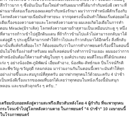
สึกว้าวมาก ๆ ซึ่งมันเป็นเรื่องใหม่สำหรับผมมากที่ได้มากำกับหนังผี เพราะที่
ผ่านมาทั้งสองเรื่องของผมเคยกำกับหนังรักมา ผมว่าการทำหนังผีสักเรื่องกับ
โลกหลังความตายเนี่ยมันท้าทายนะ จากจุดตรงนั้นมันทำให้ผมเริ่มต่อยอดไอ
เดียเรื่องของความตายและโลกหลังความตาย ผมเลยเกิดไอเดียในการทำ
ตอน Miracle(มิราเคิล) โลกหลังความตายถ้าสุสานเป็นเหมือนประตู ๆ หนึ่ง
ที่สามารถก้าวเข้าไปสู่อีกดินแดน ที่ถ้าก้าวข้ามไปแล้วไม่สามารถกลับมาได้
แต่อยู่ดี ๆ ประตูนี้ก็สามารถทำให้ก้าวไปและก้าวกลับมาได้อีกครั้ง สิ่งที่กลับ
มานั้นที่แท้จริงคืออะไร? ก็ต้องยอมรับว่าในการทำภาพยนตร์เรื่องนี้ในตอนนี้
มันไม่ใช่เรื่องง่ายสำหรับผม ผมก็เลยค่อนข้างทำการบ้านเยอะ ผมมองว่าการ
ทำหนังมันต้องให้ความสำคัญในทุก ๆ องค์ประกอบ ผมดีใจนะที่ได้นักแสดง
เก่ง ๆ อย่างน้องอัพ-ภูมิพัฒน์ เอี่ยมสำอาง, น้องพิม-ลัทธ์กมล ปิ่นโรจน์กีรติ
และพี่ขวัญ-ขวัญฤดี กลมกล่อม มาร่วมงานกันในตอนนี้เพราะมันทำให้ทุก
อย่างง่ายขึ้นและสมบูรณ์ที่สุดครับ อยากฝากทุกคนไว้ด้วยนะครับ 4 ป่าช้า
เป็นหนังผีเรื่องแรกของผมที่บอกได้เลยว่าทุกตอนในหนังเรื่องนี้มันสนุก
หลอน และขนหัวลุกจริง ๆ ครับ.."
เตรียมนับถอยหลังสู่ความสะพรึงเสียวสันหลังโดย 4 ผู้กำกับ
ที่จะพาทุกคน
กระโจนเข้าไปสู่โลกหลังความตาย ในภาพยนตร์ "4 ป่าช้า" 10 เมษายนนี้
ในโรงภาพยนตร์