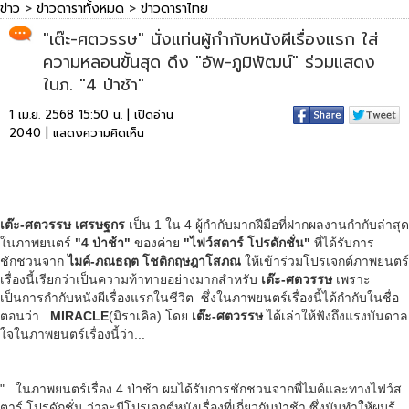
ข่าว
>
ข่าวดาราทั้งหมด
>
ข่าวดาราไทย
"เต๊ะ-ศตวรรษ" นั่งแท่นผู้กำกับหนังผีเรื่องแรก ใส่
ความหลอนขั้นสุด ดึง "อัพ-ภูมิพัฒน์" ร่วมแสดง
ในภ. "4 ป่าช้า"
1 เม.ย. 2568 15:50 น. | เปิดอ่าน
2040 |
แสดงความคิดเห็น
เต๊ะ-ศตวรรษ เศรษฐกร
เป็น 1 ใน 4 ผู้กำกับมากฝีมือที่ฝากผลงานกำกับล่าสุด
ในภาพยนตร์
"4 ป่าช้า"
ของค่าย
"ไฟว์สตาร์ โปรดักชั่น"
ที่ได้รับการ
ชักชวนจาก
ไมค์-ภณธฤต โชติกฤษฎาโสภณ
ให้เข้าร่วมโปรเจกต์ภาพยนตร์
เรื่องนี้เรียกว่าเป็นความท้าทายอย่างมากสำหรับ
เต๊ะ-ศตวรรษ
เพราะ
เป็นการกำกับหนังผีเรื่องแรกในชีวิต ซึ่งในภาพยนตร์เรื่องนี้ได้กำกับในชื่อ
ตอนว่า...
MIRACLE
(มิราเคิล) โดย
เต๊ะ-ศตวรรษ
ได้เล่าให้ฟังถึงแรงบันดาล
ใจในภาพยนตร์เรื่องนี้ว่า...
"...ในภาพยนตร์เรื่อง 4 ป่าช้า ผมได้รับการชักชวนจากพี่ไมค์และทางไฟว์ส
ตาร์ โปรดักชั่น ว่าจะมีโปรเจกต์หนังเรื่องที่เกี่ยวกับป่าช้า ซึ่งมันทำให้ผมรู้