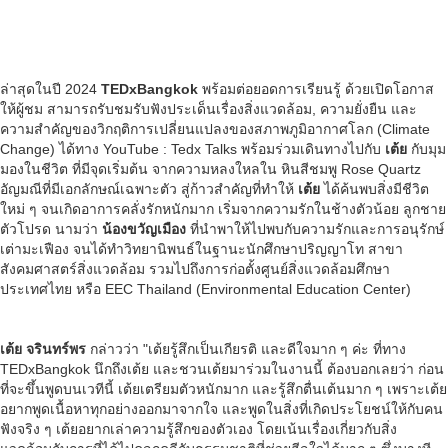
ล่าสุดในปี 2024
TEDxBangkok
พร้อมต่อยอดการเรียนรู้ ด้วยเปิดโอกาส
ให้ผู้ชม สามารถรับชมรับฟังประเด็นเรื่องสิ่งแวดล้อม, ความยั่งยืน และ
ความสำคัญของวิกฤติการเปลี่ยนแปลงของสภาพภูมิอากาศโลก (Climate
Change) ได้ทาง YouTube : Tedx Talks พร้อมร่วมเดินทางไปกับ
เต้ย
กับมุม
มองในชีวิต ที่มีจุดเริ่มต้น จากความหลงใหลใน หินสีชมพู Rose Quartz
อัญมณีที่มีเอกลักษณ์เฉพาะตัว สู่ก้าวสำคัญที่ทำให้
เต้ย
ได้ค้นพบสิ่งมีชีวิต
ใหม่ ๆ จนเกิดอาการคลั่งรักหนักมาก เริ่มจากความรักในช้างตัวน้อย ลูกชาย
ตัวโปรด นามว่า
น้องขวัญเมือง
ที่นำพาให้ไปพบกับความรักและการอนุรักษ์
เต่ามะเฟือง จนได้ทำวิทยานิพนธ์ในฐานะนักศึกษาปริญญาโท สาขา
สังคมศาสตร์สิ่งแวดล้อม รวมไปถึงการก่อตั้งศูนย์สิ่งแวดล้อมศึกษา
ประเทศไทย หรือ EEC Thailand (Environmental Education Center)
เต้ย จรินทร์พร
กล่าวว่า "เต้ยรู้สึกเป็นเกียรติ และดีใจมาก ๆ ค่ะ ที่ทาง
TEDxBangkok นึกถึงเต้ย และชวนเต้ยมาร่วมในงานนี้ ต้องบอกเลยว่า ก่อน
ที่จะขึ้นพูดบนเวทีนี้ เต้ยเตรียมตัวหนักมาก และรู้สึกตื่นเต้นมาก ๆ เพราะเต้ย
อยากพูดเนื้อหาทุกอย่างออกมาจากใจ และพูดในสิ่งที่เกิดประโยชน์ให้กับคน
ฟังจริง ๆ เต้ยอยากเล่าความรู้สึกของตัวเอง โดยเน้นเรื่องเกี่ยวกับสิ่ง