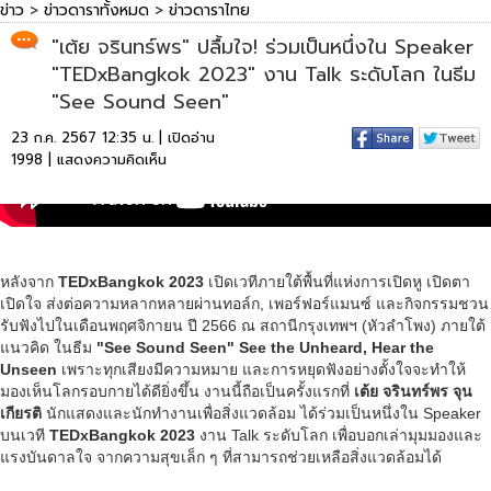
ข่าว
>
ข่าวดาราทั้งหมด
>
ข่าวดาราไทย
"เต้ย จรินทร์พร" ปลื้มใจ! ร่วมเป็นหนึ่งใน Speaker
"TEDxBangkok 2023" งาน Talk ระดับโลก ในธีม
"See Sound Seen"
23 ก.ค. 2567 12:35 น. | เปิดอ่าน
1998 |
แสดงความคิดเห็น
หลังจาก
TEDxBangkok 2023
เปิดเวทีภายใต้พื้นที่แห่งการเปิดหู เปิดตา
เปิดใจ ส่งต่อความหลากหลายผ่านทอล์ก, เพอร์ฟอร์แมนซ์ และกิจกรรมชวน
รับฟังไปในเดือนพฤศจิกายน ปี 2566 ณ สถานีกรุงเทพฯ (หัวลำโพง) ภายใต้
แนวคิด ในธีม
"See Sound Seen" See the Unheard, Hear the
Unseen
เพราะทุกเสียงมีความหมาย และการหยุดฟังอย่างตั้งใจจะทำให้
มองเห็นโลกรอบกายได้ดียิ่งขึ้น งานนี้ถือเป็นครั้งแรกที่
เต้ย จรินทร์พร จุน
เกียรติ
นักแสดงและนักทำงานเพื่อสิ่งแวดล้อม ได้ร่วมเป็นหนึ่งใน Speaker
บนเวที
TEDxBangkok 2023
งาน Talk ระดับโลก เพื่อบอกเล่ามุมมองและ
แรงบันดาลใจ จากความสุขเล็ก ๆ ที่สามารถช่วยเหลือสิ่งแวดล้อมได้