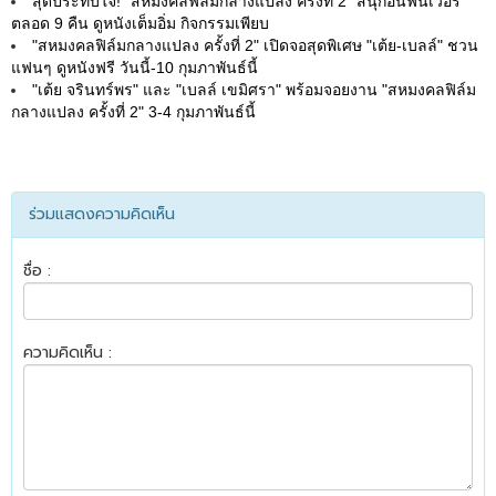
สุดประทับใจ! "สหมงคลฟิล์มกลางแปลง ครั้งที่ 2" สนุกอินฟินเวอร์
ตลอด 9 คืน ดูหนังเต็มอิ่ม กิจกรรมเพียบ
"สหมงคลฟิล์มกลางแปลง ครั้งที่ 2" เปิดจอสุดพิเศษ "เต้ย-เบลล์" ชวน
แฟนๆ ดูหนังฟรี วันนี้-10 กุมภาพันธ์นี้
"เต้ย จรินทร์พร" และ "เบลล์ เขมิศรา" พร้อมจอยงาน "สหมงคลฟิล์ม
กลางแปลง ครั้งที่ 2" 3-4 กุมภาพันธ์นี้
ร่วมแสดงความคิดเห็น
ชื่อ :
ความคิดเห็น :