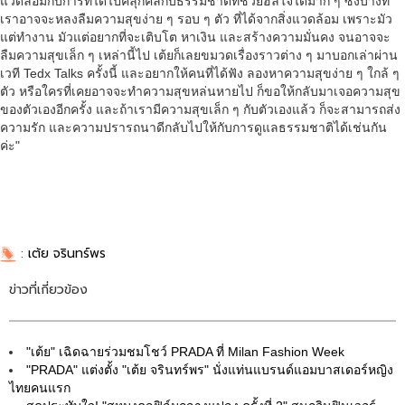
แวดล้อมกับการที่ได้ไปคลุกคลีกับธรรมชาติที่ช่วยฮีลใจได้มาก ๆ ซึ่งบางที
เราอาจจะหลงลืมความสุขง่าย ๆ รอบ ๆ ตัว ที่ได้จากสิ่งแวดล้อม เพราะมัว
แต่ทำงาน มัวแต่อยากที่จะเติบโต หาเงิน และสร้างความมั่นคง จนอาจจะ
ลืมความสุขเล็ก ๆ เหล่านี้ไป เต้ยก็เลยขมวดเรื่องราวต่าง ๆ มาบอกเล่าผ่าน
เวที Tedx Talks ครั้งนี้ และอยากให้คนที่ได้ฟัง ลองหาความสุขง่าย ๆ ใกล้ ๆ
ตัว หรือใครที่เคยอาจจะทำความสุขหล่นหายไป ก็ขอให้กลับมาเจอความสุข
ของตัวเองอีกครั้ง และถ้าเรามีความสุขเล็ก ๆ กับตัวเองแล้ว ก็จะสามารถส่ง
ความรัก และความปรารถนาดีกลับไปให้กับการดูแลธรรมชาติได้เช่นกัน
ค่ะ"
:
เต้ย จรินทร์พร
ข่าวที่เกี่ยวข้อง
"เต้ย" เฉิดฉายร่วมชมโชว์ PRADA ที่ Milan Fashion Week
"PRADA" แต่งตั้ง "เต้ย จรินทร์พร" นั่งแท่นแบรนด์แอมบาสเดอร์หญิง
ไทยคนแรก