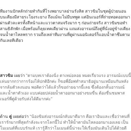
ทีมงานปักหลักถ่ายทำกันที่โรงพยาบาลย่านรังสิต สาวขิมในชุดผู้ป่วยนอน
บนเตียงมีสายระโยงระยาง ถึงแม้จะไม่มีบทพูด แต่อินเนอร์ที่ถ่ายทอดออกมา
ผ่านตัวละครทั้งสีหน้าและแววตาสมจริงมาก ๆ ก่อนถ่ายจริง สาวขิมขอทำ
สามธิสักพัก เมื่อพร้อมก็ลุยเทคเดียวผ่าน แถมส่งอารมณ์ถึงตู่ที่นั่งอยู่ข้างเตียง
จนน้ำตาไหลพราก รวมถึงเหล่าทีมงานที่ดูผ่านมอนิเตอร์ก็แอบน้ำตาซึมตาม
กันเลยทีเดียว
สาวขิม
เผยว่า
"ตามบทเราต้องนิ่ง ตาเหม่อลอย หมดเรี่ยวแรง อารมณ์แบบนี้
เล่นยากกว่าการร้องไห้ปกติอีกค่ะ ก็ขอพี่อ๊อฟทำสมาธิอยู่นานเหมือนกันหลัง
จากล้มตัวลงนอน พอคิดว่าได้แล้วก็ขอถ่ายฉากนี้เลย ซึ่งต้องกลั้นอารมณ์
และน้ำตาตัวเอง แบบค่อยปล่อยน้ำตาออกมาอย่างขมขื่น ต้องชื่นชมพาส
เนอร์พี่ตู่ด้วยรับส่งได้ดีมากค่ะ"
ด้าน
ตู่
เผยต่อว่า
"น้องขิมส่งอารมณ์กลับมาดีมาก คือเราอินและเชื่อว่าคนที่
เรารักมากที่สุดกำลังจะจากโลกนี้ไป ทำให้น้ำตามันไหลออกมาเองเลย เป็น
โมเมนต์ที่แบบรักแท้ เรารู้สึกว่าโมเมนต์นี้น่าจะให้เรื่องมันเดินไปได้ด้วยดี