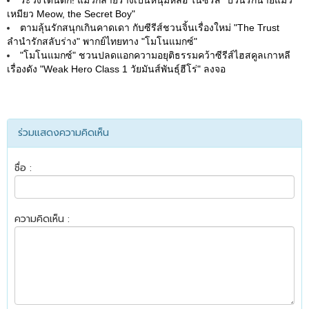
ระวังโดนตก! แมวกลายร่างเป็นหนุ่มหล่อ ในซีรีส์ "ป่วนรักนายแมว
เหมียว Meow, the Secret Boy"
ตามลุ้นรักสนุกเกินคาดเดา กับซีรีส์ชวนจิ้นเรื่องใหม่ "The Trust
ลำนำรักสลับร่าง" พากย์ไทยทาง "โมโนแมกซ์"
"โมโนแมกซ์" ชวนปลดแอกความอยุติธรรมคว้าซีรีส์ไฮสคูลเกาหลี
เรื่องดัง "Weak Hero Class 1 วัยมันส์พันธุ์ฮีโร่" ลงจอ
ร่วมแสดงความคิดเห็น
ชื่อ :
ความคิดเห็น :