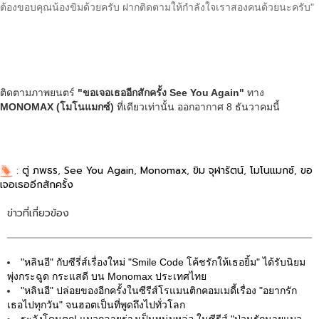
ต้องขอบคุณน้องขิมด้วยครับ ฝากติดตามให้กำลังใจเราสองคนด้วยนะครับ"
ติดตามภาพยนตร์
"
ขอเจอเธออีกสักครั้ง
See You Again"
ทาง
MONOMAX (โมโนแมกซ์)
ที่เดียวเท่านั้น ออกอากาศ 8 ธันวาคมนี้
:
ตู่ ภพธร
,
See You Again
,
Monomax
,
ขิม จุฬารัตน์
,
โมโนแมกซ์
,
ขอ
เจอเธออีกสักครั้ง
ข่าวที่เกี่ยวข้อง
"หลินอี" กับซีรี่ส์เรื่องใหม่ "Smile Code โค้ชรักให้เธอยิ้ม" ได้รับนิยม
พุ่งกระฉูด กระแสดี บน Monomax ประเทศไทย
"หลินอี" ปล่อยของอีกครั้งในซีรีส์โรแมนติกคอมเมดี้เรื่อง "อยากรัก
เธอไปทุกวัน" จนฮอตเป็นที่พูดถึงไปทั่วโลก