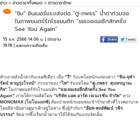
ข่าว
>
ข่าวดาราทั้งหมด
>
ข่าวดาราไทย
"ขิม" อินเนอร์แรงส่งต่อ "ตู่-ภพธร" น้ำตาท่วมจอ
ในภาพยนตร์รักโรแมนติก "ขอเจอเธออีกสักครั้ง
See You Again"
15 ธ.ค. 2566 14:06 น. | เปิดอ่าน
1978 |
แสดงความคิดเห็น
ทำเอาหลั่งน้ำตากันเลยทีเดียว เมื่อ
"วี"
รับบทโดยนักแสดงสาว
"ขิม-จุฬา
รัตน์ หาญรุ่งโรจน์"
ภรรยาของ
"ไท"
รับบทโดย
"ตู่
-ภพธร สุนทรญาณ
กิจ"
ในภาพยนตร์รักโรแมนติก
"
ขอเจอเธออีกสักครั้ง
See You
Again"
ภายใต้การผลิตโดย
"บริษัท แอค อาร์ต เจเนเรชั่น จำกัด"
ทาง
MONOMAX (โมโนแมกซ์)
ต้องป่วยหนักนอนซมเข้ารักษาตัวที่โรงพยาบาล
โดยมีสามีอย่างตู่มาเฝ้าอยู่ไม่ห่าง ซึ่งผู้กำกับฯ
"อ๊อฟ
-พงษ์พัฒน์ วชิร
บรรจง"
จัดฉากซึ้งเรียกน้ำตามาให้ได้ชมกันแบบจัดเต็ม