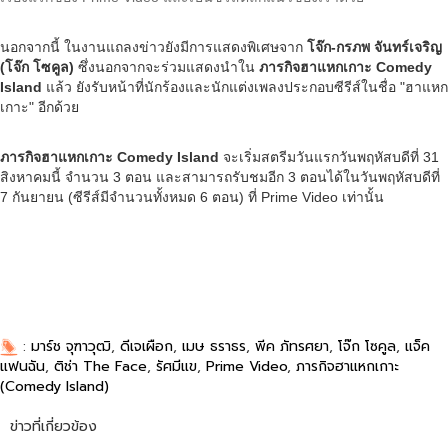
นอกจากนี้ ในงานแถลงข่าวยังมีการแสดงพิเศษจาก
โจ๊ก-กรภพ จันทร์เจริญ
(โจ๊ก โซคูล)
ซึ่งนอกจากจะร่วมแสดงนำใน
ภารกิจฮาแหกเกาะ Comedy
Island
แล้ว ยังรับหน้าที่นักร้องและนักแต่งเพลงประกอบซีรีส์ในชื่อ "ฮาแหก
เกาะ" อีกด้วย
ภารกิจฮาแหกเกาะ Comedy Island
จะเริ่มสตรีมวันแรกวันพฤหัสบดีที่ 31
สิงหาคมนี้ จำนวน 3 ตอน และสามารถรับชมอีก 3 ตอนได้ในวันพฤหัสบดีที่
7 กันยายน (ซีรีส์มีจำนวนทั้งหมด 6 ตอน) ที่ Prime Video เท่านั้น
:
มาร์ช จุฑาวุฒิ
,
ดีเจเผือก
,
เมษ ธราธร
,
พีค ภัทรศยา
,
โจ๊ก โซคูล
,
แจ็ค
แฟนฉัน
,
ติช่า The Face
,
รัศมีแข
,
Prime Video
,
ภารกิจฮาแหกเกาะ
(Comedy Island)
ข่าวที่เกี่ยวข้อง