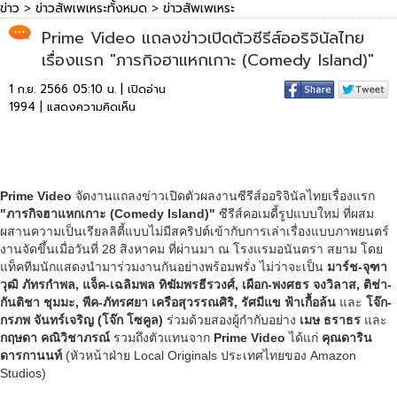
ข่าว
>
ข่าวสัพเพเหระทั้งหมด
>
ข่าวสัพเพเหระ
Prime Video แถลงข่าวเปิดตัวซีรีส์ออริจินัลไทย
เรื่องแรก "ภารกิจฮาแหกเกาะ (Comedy Island)"
1 ก.ย. 2566 05:10 น. | เปิดอ่าน
1994 |
แสดงความคิดเห็น
Prime Video
จัดงานแถลงข่าวเปิดตัวผลงานซีรีส์ออริจินัลไทยเรื่องแรก
"ภารกิจฮาแหกเกาะ (Comedy Island)"
ซีรีส์คอเมดี้รูปแบบใหม่ ที่ผสม
ผสานความเป็นเรียลลิตี้แบบไม่มีสคริปต์เข้ากับการเล่าเรื่องแบบภาพยนตร์
งานจัดขึ้นเมื่อวันที่ 28 สิงหาคม ที่ผ่านมา ณ โรงแรมอนันตรา สยาม โดย
แท็คทีมนักแสดงนำมาร่วมงานกันอย่างพร้อมพรั่ง ไม่ว่าจะเป็น
มาร์ช-จุฑา
วุฒิ ภัทรกำพล, แจ็ค-เฉลิมพล ทิฆัมพรธีรวงศ์, เผือก-พงศธร จงวิลาส, ติช่า-
กันติชา ชุมมะ, พีค-ภัทรศยา เครือสุวรรณศิริ, รัศมีแข ฟ้าเกื้อล้น
และ
โจ๊ก-
กรภพ จันทร์เจริญ (โจ๊ก โซคูล)
ร่วมด้วยสองผู้กำกับอย่าง
เมษ ธราธร
และ
กฤษดา คณิวิชาภรณ์
รวมถึงตัวแทนจาก
Prime Video
ได้แก่
คุณดาริน
ดารกานนท์
(หัวหน้าฝ่าย Local Originals ประเทศไทยของ Amazon
Studios)