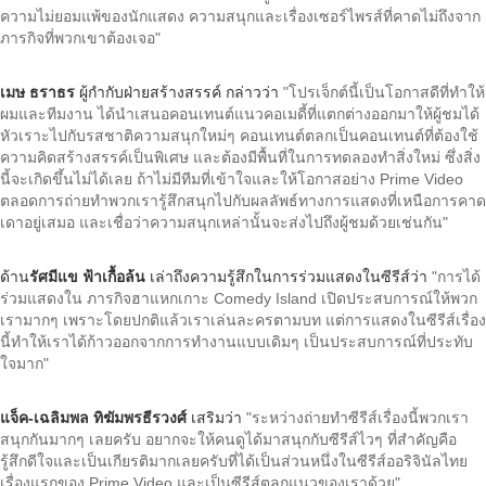
ความไม่ยอมแพ้ของนักแสดง ความสนุกและเรื่องเซอร์ไพรส์ที่คาดไม่ถึงจาก
ภารกิจที่พวกเขาต้องเจอ"
เมษ ธราธร
ผู้กำกับฝ่ายสร้างสรรค์ กล่าวว่า
"โปรเจ็กต์นี้เป็นโอกาสดีที่ทำให้
ผมและทีมงาน ได้นำเสนอคอนเทนต์แนวคอเมดี้ที่แตกต่างออกมาให้ผู้ชมได้
หัวเราะไปกับรสชาติความสนุกใหม่ๆ คอนเทนต์ตลกเป็นคอนเทนต์ที่ต้องใช้
ความคิดสร้างสรรค์เป็นพิเศษ และต้องมีพื้นที่ในการทดลองทำสิ่งใหม่ ซึ่งสิ่ง
นี้จะเกิดขึ้นไม่ได้เลย ถ้าไม่มีทีมที่เข้าใจและให้โอกาสอย่าง Prime Video
ตลอดการถ่ายทำพวกเรารู้สึกสนุกไปกับผลลัพธ์ทางการแสดงที่เหนือการคาด
เดาอยู่เสมอ และเชื่อว่าความสนุกเหล่านั้นจะส่งไปถึงผู้ชมด้วยเช่นกัน"
ด้าน
รัศมีแข ฟ้าเกื้อล้น
เล่าถึงความรู้สึกในการร่วมแสดงในซีรีส์ว่า
"การได้
ร่วมแสดงใน ภารกิจฮาแหกเกาะ Comedy Island เปิดประสบการณ์ให้พวก
เรามากๆ เพราะโดยปกติแล้วเราเล่นละครตามบท แต่การแสดงในซีรีส์เรื่อง
นี้ทำให้เราได้ก้าวออกจากการทำงานแบบเดิมๆ เป็นประสบการณ์ที่ประทับ
ใจมาก"
แจ็ค-เฉลิมพล ทิฆัมพรธีรวงศ์
เสริมว่า
"ระหว่างถ่ายทำซีรีส์เรื่องนี้พวกเรา
สนุกกันมากๆ เลยครับ อยากจะให้คนดูได้มาสนุกกับซีรีส์ไวๆ ที่สำคัญคือ
รู้สึกดีใจและเป็นเกียรติมากเลยครับที่ได้เป็นส่วนหนึ่งในซีรีส์ออริจินัลไทย
เรื่องแรกของ Prime Video และเป็นซีรีส์ตลกแนวของเราด้วย"