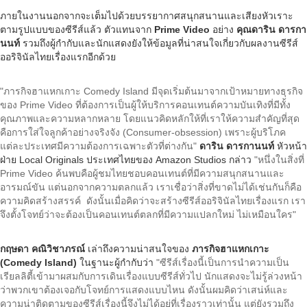
ภายในงานนอกจากจะเต็มไปด้วยบรรยากาศสนุกสนานและเสียงหัวเราะ
ตามรูปแบบของซีรีส์แล้ว ตัวแทนจาก
Prime Video
อย่าง
คุณดาริน ดารกา
นนท์
รวมถึงผู้กำกับและนักแสดงยังให้ข้อมูลที่น่าสนใจเกี่ยวกับผลงานซีรีส์
ออริจินัลไทยเรื่องแรกอีกด้วย
"ภารกิจฮาแหกเกาะ Comedy Island มีจุดเริ่มต้นมาจากเป้าหมายทางธุรกิจ
ของ Prime Video ที่ต้องการเป็นผู้ให้บริการคอนเทนต์ความบันเทิงที่มีทั้ง
คุณภาพและความหลากหลาย โดยแนวคิดหลักให้ที่เราให้ความสำคัญที่สุด
คือการใส่ใจลูกค้าอย่างจริงจัง (Consumer-obsession) เพราะผู้บริโภค
แต่ละประเทศมีความต้องการเฉพาะตัวที่ต่างกัน"
ดาริน ดารกานนท์
หัวหน้า
ฝ่าย Local Originals ประเทศไทยของ Amazon Studios กล่าว
"หนึ่งในสิ่งที่
Prime Video ค้นพบคือผู้ชมไทยชอบคอนเทนต์ที่มีความสนุกสนานและ
อารมณ์ขัน แต่นอกจากความตลกแล้ว เราเชื่อว่าสิ่งที่ขาดไม่ได้เช่นกันก็คือ
ความคิดสร้างสรรค์ ดังนั้นเมื่อคิดว่าจะสร้างซีรีส์ออริจินัลไทยเรื่องแรก เรา
จึงตั้งโจทย์ว่าจะต้องเป็นคอนเทนต์ตลกที่มีความแปลกใหม่ ไม่เหมือนใคร"
กฤษดา คณิวิชาภรณ์
เล่าถึงความน่าสนใจของ
ภารกิจฮาแหกเกาะ
(Comedy Island)
ในฐานะผู้กำกับว่า
"ซีรีส์เรื่องนี้เป็นการนำความเป็น
เรียลลิตี้เข้ามาผสมกับการเดินเรื่องแบบซีรีส์ทั่วไป นักแสดงจะไม่รู้ล่วงหน้า
ว่าพวกเขาต้องเจอกับโจทย์การแสดงแบบไหน ดังนั้นผมคิดว่าเสน่ห์และ
ความน่าติดตามของซีรีส์เรื่องนี้จึงไม่ได้อยู่ที่เรื่องราวเท่านั้น แต่ยังรวมถึง