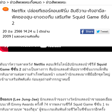
ข่าว
>
ข่าวสัพเพเหระทั้งหมด
>
ข่าวสัพเพเหระ
Netflix ปล่อยทีเซอร์คอนเฟิร์ม อิมชีวาน-คังฮานึล-
พัคซองฮุน-ยางดงกึน เสริมทัพ Squid Game ซีซั่น
2
20 มิ.ย. 2566 14:24 น. | เปิดอ่าน
2009 |
แสดงความคิดเห็น
ดันบาร์ความคาดหวัง!
Netflix
คอนเฟิร์มไลน์อัปนักแสดงนำซีรีส์
Squid
Game ซีซั่น 2
อย่างเป็นทางการ ทีมนักแสดงตัวท็อปจากซีซั่นแรกแท็กทีม
กลับมาสานต่อความสำเร็จพร้อมหน้า แถมคว้านักแสดงมากฝีมืออีกชุดใหญ่
เข้ามาเสริมทัพคับคั่ง ก่อนลุยถ่ายทำกรกฎาคมนี้
อีจองแจ (Lee Jung-Jae)
นักแสดงเจ้าของรางวัลนักแสดงนำชายยอดเยี่ยม
บนเวที Emmy Awards ครั้งที่ 74 จากผลงานซีรีส์ Squid Game ซีซั่น 1 จะ
กลับมาสวมบท "ซองกีฮุน" ผู้ชนะเกมเดิมพันด้วยชีวิตในซีซั่นแรกอีกครั้ง