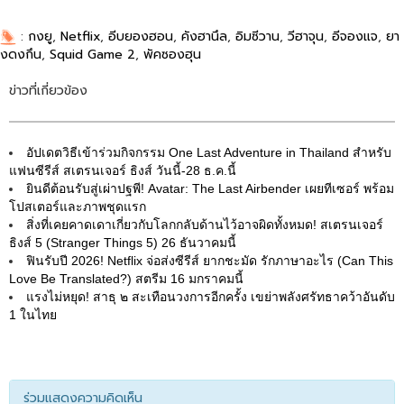
:
กงยู
,
Netflix
,
อีบยองฮอน
,
คังฮานึล
,
อิมซีวาน
,
วีฮาจุน
,
อีจองแจ
,
ยา
งดงกึน
,
Squid Game 2
,
พัคซองฮุน
ข่าวที่เกี่ยวข้อง
อัปเดตวิธีเข้าร่วมกิจกรรม One Last Adventure in Thailand สำหรับ
แฟนซีรีส์ สเตรนเจอร์ ธิงส์ วันนี้-28 ธ.ค.นี้
ยินดีต้อนรับสู่เผ่าปฐพี! Avatar: The Last Airbender เผยทีเซอร์ พร้อม
โปสเตอร์และภาพชุดแรก
สิ่งที่เคยคาดเดาเกี่ยวกับโลกกลับด้านไว้อาจผิดทั้งหมด! สเตรนเจอร์
ธิงส์ 5 (Stranger Things 5) 26 ธันวาคมนี้
ฟินรับปี 2026! Netflix จ่อส่งซีรีส์ ยากชะมัด รักภาษาอะไร (Can This
Love Be Translated?) สตรีม 16 มกราคมนี้
แรงไม่หยุด! สาธุ ๒ สะเทือนวงการอีกครั้ง เขย่าพลังศรัทธาคว้าอันดับ
1 ในไทย
ร่วมแสดงความคิดเห็น