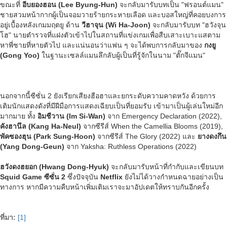
ขณะที่
อีบยองฮอน (Lee Byung-Hun)
จะกลับมารับบทเป็น "ฟรอนต์แมน"
ชายสวมหน้ากากผู้เป็นจอมวายร้ายกระหายเลือด และบอสใหญ่ที่คอยบงการ
อยู่เบื้องหลังเกมมฤตยู ด้าน
วีฮาจุน (
Wi Ha-Joon
)
จะกลับมารับบท "ฮวังจุน
โฮ" นายตำรวจที่แฝงตัวเข้าไปในสถานที่แข่งเกมเพื่อสืบเสาะเบาะแสตาม
หาพี่ชายที่หายตัวไป และแน่นอนว่าแฟน ๆ จะได้พบการกลับมาของ
กงยู
(Gong Yoo)
ในฐานะเซลล์แมนลึกลับผู้เป็นที่รู้จักในนาม "ตั๊กจีแมน"
นอกจากนี้ซีซั่น 2 ยังเรียกเสียงฮือฮาและยกระดับความคาดหวัง ด้วยการ
เติมนักแสดงดังที่มีฝีมือการแสดงเฉียบเป็นที่ยอมรับ เข้ามาเป็นผู้เล่นใหม่อีก
มากมาย ทั้ง
อิมชีวาน (Im Si-Wan)
จาก Emergency Declaration (2022),
คังฮานึล (Kang Ha-Neul)
จากซีรีส์ When the Camellia Blooms (2019),
พัคซองฮุน (Park Sung-Hoon)
จากซีรีส์ The Glory (2022) และ
ยางดงกึน
(Yang Dong-Geun)
จาก Yaksha: Ruthless Operations (2022)
ฮวังดงฮยอก (Hwang Dong-Hyuk)
จะกลับมารับหน้าที่กำกับและเขียนบท
Squid Game ซีซั่น 2
ซึ่งปัจจุบัน
Netflix
ยังไม่ได้วางกำหนดฉายอย่างเป็น
ทางการ หากมีความคืบหน้าเพิ่มเติมเราจะมาอัปเดตให้ทราบกันอีกครั้ง
ที่มา:
[1]