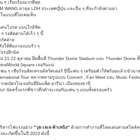
 ๆ เรียกร้องมากที่สุด
EAM WANG ล่าสุด LDH ประเทศญี่ปุ่น และอื่น ๆ ที่จะกำลังตามมา
ในแบบที่ไม่เคยเห็น
ินคนโปรด แบบใกล้ชิด
 รอติดตามได้เร็ว ๆ นี้
กัดค่าย
ังให้ทีมงานแบบรัว ๆ
ใจรออีกนิด
่ 21-22 ตุลาคม ยึดพื้นที่ Thunder Dome Stadium และ Thunder Dome ทั
tralWorld Square เจอกันแน่
ฟน ๆ เชียร์จนติดเทรนด์ทวิตเตอร์ ปีนี้แฟน ๆ เตรียมตัวให้พร้อมแล้วเข้าม
nternational Tour หลากหลายรูปแบบ Concert , Fan Meet และ Music Festival ค
วกดบัตรไปเจอกันที่อิมแพ็ค อารีน่า เมืองทองธานี
บบ! นัดครั้งแรกที่ชาวตึกดำจะเจอกับแฟน ๆ แบบทั้งครอบครัว
ู้บริหารไฟแรงอย่าง
"วุธ-เจเจ-ต้าเหนิง"
ด้วยการทำงานที่โดดเด่นตามสไตล์คนร
จะเกิดขึ้นในปี 2023 ดังนี้