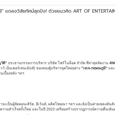
ถลงวิสัยทัศน์สุดปัง! ด้วยแนวคิด ART OF ENTERTA
วัติ"
ประธานกรรมการบริหาร บริษัท โฟร์โนล็อค จำกัด ที่ล่าสุดจัดงาน
4N
วว์ เอ็นเตอร์เทนเม้นท์) ของสองผู้บริหารยุคใหม่อย่าง
"เจเจ-กฤษณภูมิ"
แล
นเบื้องหลัง ฯลฯ
ะเป็นผู้จัดคอนเสิร์ต, อีเว้นท์, ผลิตโฆษณา ฯลฯ และยังเป็นค่ายเพลงต้นสังก
ร้างความสำเร็จครั้งใหม่ และในปี 2023 เตรียมสร้างปรากฏการณ์ความตื่นเต้นดั