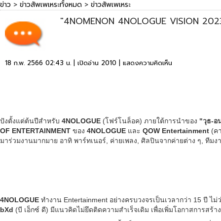
ข่าว
>
ข่าวสัพเพเหระทั้งหมด
>
ข่าวสัพเพเหระ
"4NOMENON 4NOLOGUE VISION 2023" แ
18 ก.พ. 2566 02:43 น. | เปิดอ่าน 2010 |
แสดงความคิดเห็น
ปังตั้งแต่ต้นปีสำหรับ
4NOLOGUE
(โฟร์โนล็อค) ภายใต้การนำของ
"วุธ-อนุ
OF ENTERTAINMENT
ของ
4NOLOGUE
และ
QOW Entertainment
(คา
มาร่วมงานมากมาย อาทิ พาร์ทเนอร์, ค่ายเพลง, ศิลปินจากค่ายต่าง ๆ, ทีมงา
4NOLOGUE
ทำงาน Entertainment อย่างครบวงจรเป็นเวลากว่า 15 ปี ไม่ว่าจ
bXd
(บี เอ็กซ์ ดี) มีแนวคิดไม่ยึดติดความสำเร็จเดิม เพื่อเพิ่มโอกาสการส