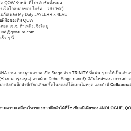
ุด QOW รับหน้าที่โปรดักชั่นทั้งหมด
ปรเจ็คโกลบอลของ ไบร์ท- วชิรวิชญ์
ๆ ไปกับเพลง My Duty JAYLERR x 4EVE
คือฝีมือของทีม QOW
น เจเจ, ต้าเหนิง, จิงจิง ยู
und@qowture.com
็ว ๆ นี้
DNA งานมาตรฐานสากล เปิด Stage ด้วย
TRINITY
ที่แฟน ๆ ยกให้เป็นเจ้
งเวลารุ่งอรุณ) ตามด้วย Debut Stage บอยกรุ๊ปสีสันใหม่ของวงการอย่า
ของศิลปินตึกดำที่เรียกเสียงกรี๊ดในฮอลล์ได้แบบไม่หยุด และยังมี
Collabora
วามเคลื่อนไหวของชาวตึกดำได้ที่โซเชียลมีเดียของ 4NOLOGUE, QOW,