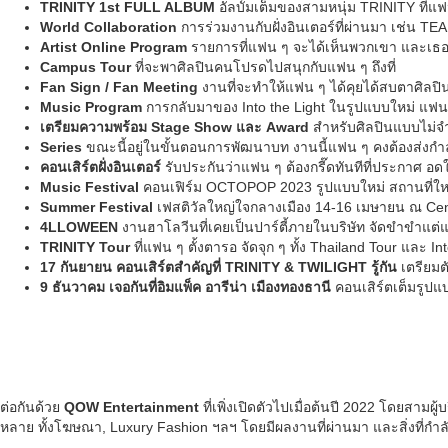
TRINITY 1st FULL ALBUM
อัลบั้มเต็มของสามหนุ่ม TRINITY ที่แฟน
World Collaboration
การร่วมงานกับฝั่งอินเตอร์ที่ผ่านมา เช่น T
Artist Online Program
รายการที่แฟน ๆ จะได้เห็นพวกเขา และเธอ
Campus Tour
ที่จะพาศิลปินคนโปรดไปสนุกกับแฟน ๆ ถึงที่
Fan Sign / Fan Meeting
งานที่จะทำให้แฟน ๆ ได้คุยได้สบตาศิลป
Music Program
การกลับมาของ Into the Light ในรูปแบบใหม่ แฟน ๆ
เตรียมความพร้อม Stage Show และ Award
สำหรับศิลปินแบบไม่จำ
Series
ขณะนี้อยู่ในขั้นตอนการพัฒนาบท งานนี้แฟน ๆ คงต้องส่งกำล
คอนเสิร์ตฝั่งอินเตอร์
รับประกันว่าแฟน ๆ ต้องกรี๊ดทันทีที่ประกาศ อด
Music Festival
คอนเฟิร์ม OCTOPOP 2023 รูปแบบใหม่ สถานที่ใหม
Summer Festival
เฟสติวัลใหญ่ใจกลางเมือง 14-16 เมษายน ณ Cen
4LLOWEEN
งานฮาโลวีนที่เคยเป็นปาร์ตี้ภายในบริษัท จัดขำขำแต่แ
TRINITY Tour
ที่แฟน ๆ ตั้งตารอ จัดจุก ๆ ทั้ง Thailand Tour และ I
17 กันยายน คอนเสิร์ตสำคัญที่ TRINITY & TWILIGHT รู้กัน
เตรียมตั
9 ธันวาคม เจอกันที่อิมแพ็ค อารีน่า เมืองทองธานี
คอนเสิร์ตเต็มรูปแ
ต่อกันด้วย
QOW Entertainment
ที่เพิ่งเปิดตัวไปเมื่อต้นปี 2022 โดยสามผ
หลาย ทั้งโฆษณา, Luxury Fashion ฯลฯ โดยมีผลงานที่ผ่านมา และสิ่งที่กำลัง