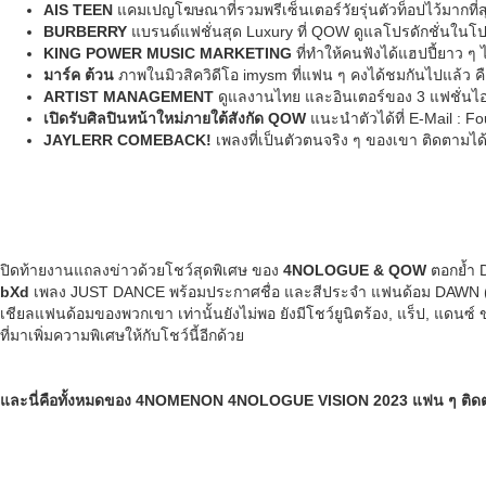
AIS TEEN
แคมเปญโฆษณาที่รวมพรีเซ็นเตอร์วัยรุ่นตัวท็อปไว้มากที่ส
BURBERRY
แบรนด์แฟชั่นสุด Luxury ที่ QOW ดูแลโปรดักชั่นในโ
KING POWER MUSIC MARKETING
ที่ทำให้คนฟังได้แฮปปี้ยาว 
มาร์ค ต้วน
ภาพในมิวสิควิดีโอ imysm ที่แฟน ๆ คงได้ชมกันไปแล้ว 
ARTIST MANAGEMENT
ดูแลงานไทย และอินเตอร์ของ 3 แฟชั่นไอคอ
เปิดรับศิลปินหน้าใหม่ภายใต้สังกัด QOW
แนะนำตัวได้ที่ E-Mail :
Fo
JAYLERR COMEBACK!
เพลงที่เป็นตัวตนจริง ๆ ของเขา ติดตามได้เร
ปิดท้ายงานแถลงข่าวด้วยโชว์สุดพิเศษ ของ
4NOLOGUE & QOW
ตอกย้ำ 
bXd
เพลง JUST DANCE พร้อมประกาศชื่อ และสีประจำ แฟนด้อม DAWN (ช่ว
เชียลแฟนด้อมของพวกเขา เท่านั้นยังไม่พอ ยังมีโชว์ยูนิตร้อง, แร็ป, แดนซ์ 
ที่มาเพิ่มความพิเศษให้กับโชว์นี้อีกด้วย
และนี่คือทั้งหมดของ
4NOMENON 4NOLOGUE VISION 2023 แฟน ๆ ติดตามค