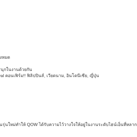
้งหมด
าสนุกในงานด้วยกัน
อนเฟิร์ม!! ฟิลิปปินส์, เวียดนาม, อินโดนีเซีย, ญี่ปุ่น
ุ่นใหม่ทำให้ QOW ได้รับความไว้วางใจให้อยู่ในงานระดับไฮน์เอ็นที่หลาก