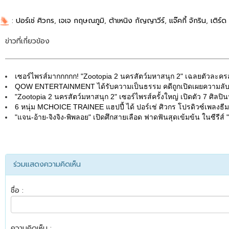
:
ปอร์เช่ ศิวกร
,
เจเจ กฤษณภูมิ
,
ต้าเหนิง กัญญาวีร์
,
แจ๊คกี้ จักริน
,
เติร์ด
ข่าวที่เกี่ยวข้อง
เซอร์ไพรส์มากกกกก! "Zootopia 2 นครสัตว์มหาสนุก 2" เฉลยตัวละครสร้
QOW ENTERTAINMENT ได้รับความเป็นธรรม คดีถูกเปิดเผยความลับ
"Zootopia 2 นครสัตว์มหาสนุก 2" เซอร์ไพรส์ครั้งใหญ่ เปิดตัว 7 ศิลปิน
6 หนุ่ม MCHOICE TRAINEE แฮปปี้ ได้ ปอร์เช่ ศิวกร โปรดิวซ์เ
"แจน-อ้าย-จิงจิง-พิพลอย" เปิดศึกสายเลือด ฟาดฟันสุดเข้มข้น ในซีรีส์ 
ร่วมแสดงความคิดเห็น
ชื่อ :
ความคิดเห็น :