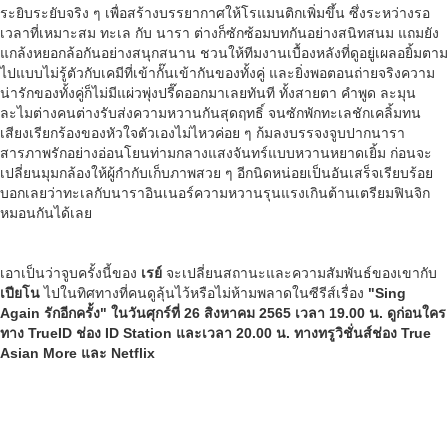
ระยิบระยับจริง ๆ เพื่อสร้างบรรยากาศให้โรแมนติกเพิ่มขึ้น ซึ่งระหว่างรอ
เวลาที่เหมาะสม ทะเล กับ นารา ต่างก็ซักซ้อมบทกันอย่างสนิทสนม แถมยัง
แกล้งหยอกล้อกันอย่างสนุกสนาน ชวนให้ทีมงานเบื้องหลังที่ดูอยู่เผลอยิ้มตาม
ไปแบบไม่รู้ตัวกับเคมีที่เข้ากั๊นเข้ากันของทั้งคู่ และยิ่งพอตอนถ่ายจริงความ
น่ารักของทั้งคู่ก็ไม่มีแผ่วพุ่งปรี๊ดออกมาเลยทันที ทั้งสายตา คำพูด ละมุน
ละไมต่างคนต่างรับส่งความหวานกันสุดฤทธิ์ จนซักพักทะเลชักเคลิ้มทน
เสียงเรียกร้องของหัวใจตัวเองไม่ไหวค่อย ๆ ก้มลงบรรจงจูบปากนารา
สารภาพรักอย่างอ่อนโยนท่ามกลางแสงจันทร์แบบหวานหยาดเยิ้ม ก่อนจะ
เปลี่ยนมุมกล้องให้ผู้กำกับเก็บภาพสวย ๆ อีกนิดหน่อยเป็นอันเสร็จเรียบร้อย
บอกเลยว่าทะเลกับนาราอินเนอร์ความหวานรุนแรงเกินต้านเตรียมฟินจิก
หมอนกันได้เลย
เอาเป็นว่าจูบครั้งนี้ของ
เรย์
จะเปลี่ยนสถานะและความสัมพันธ์ของเขากับ
เปียโน
ไปในทิศทางที่คนดูลุ้นไว้หรือไม่ห้ามพลาดในซีรีส์เรื่อง
"
Sing
Again
รักอีกครั้ง" ในวันศุกร์ที่
26 สิงหาคม 2565 เวลา 19.00 น. ดูก่อนใคร
ทาง TrueID ช่อง ID Station และเวลา 20.00 น. ทางทรูวิชั่นส์ช่อง True
Asian More และ Netflix