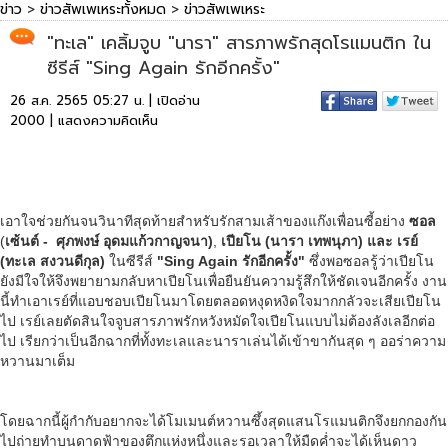
ข่าว
>
ข่าวสัพเพเหระทั้งหมด
>
ข่าวสัพเพเหระ
"ทะเล" เคลิ้มจูบ "นารา" สารภาพรักสุดโรแมนติก ใน
ซีรีส์ "Sing Again รักอีกครั้ง"
26 ส.ค. 2565 05:27 น. | เปิดอ่าน
2000 |
แสดงความคิดเห็น
เอาใจช่วยกันจนวินาทีสุดท้ายสำหรับรักสามเส้าของแก๊งเพื่อนซี้อย่าง
ซอล
(
เซ้นต์ - ศุภพงษ์ อุดมแก้วกาญจนา)
,
เปียโน (
นารา เทพนุภา
) และ เรย์
(
ทะเล สงวนดีกุล
)
ในซีรีส์
"
Sing Again
รักอีกครั้ง"
ซึ่งพอซอลรู้ว่าเปียโน
ยังมีใจให้จึงพยายามกลับหาเปียโนเพื่อยืนยันความรู้สึกให้ชัดเจนอีกครั้ง งาน
นี้ทำเอาเรย์ที่แอบชอบเปียโนมาโดยตลอดหงุดหงิดใจมากกลัวจะเสียเปียโน
ไป เรย์เลยตัดสินใจจูบสารภาพรักหวังหมัดใจเปียโนแบบไม่ต้องลังเลอีกต่อ
ไป เรียกว่าเป็นอีกฉากที่ทั้งทะเลและนาราเล่นได้เข้าขากันสุด ๆ ออร่าความ
หวานมาเต็ม
โดยฉากนี้ผู้กำกับอยากจะได้โมเมนต์หวานซึ้งสุดแสนโรแมนติกจึงยกกองกัน
ไปถ่ายทำบนดาดฟ้าของตึกแห่งหนึ่งและรอเวลาให้มืดค่ำจะได้เห็นดาว