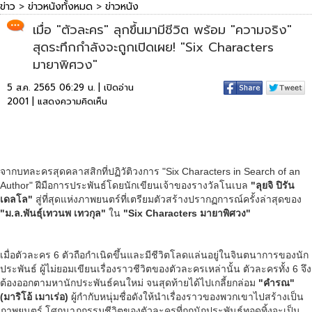
ข่าว
>
ข่าวหนังทั้งหมด
>
ข่าวหนัง
เมื่อ "ตัวละคร" ลุกขึ้นมามีชีวิต พร้อม "ความจริง"
สุดระทึกกำลังจะถูกเปิดเผย! "Six Characters
มายาพิศวง"
5 ส.ค. 2565 06:29 น. | เปิดอ่าน
2001 |
แสดงความคิดเห็น
จากบทละครสุดคลาสสิกที่ปฏิวัติวงการ "Six Characters in Search of an
Author" ฝีมือการประพันธ์โดยนักเขียนเจ้าของรางวัลโนเบล
"ลุยจิ ปิรัน
เดลโล"
สู่ที่สุดแห่งภาพยนตร์ที่เตรียมตัวสร้างปรากฏการณ์ครั้งล่าสุดของ
"ม.ล.พันธุ์เทวนพ เทวกุล"
ใน
"Six Characters มายาพิศวง"
เมื่อตัวละคร 6 ตัวถือกำเนิดขึ้นและมีชีวิตโลดแล่นอยู่ในจินตนาการของนัก
ประพันธ์ ผู้ไม่ยอมเขียนเรื่องราวชีวิตของตัวละครเหล่านั้น ตัวละครทั้ง 6 จึง
ต้องออกตามหานักประพันธ์คนใหม่ จนสุดท้ายได้ไปเกลี้ยกล่อม
"คำรณ"
(มาริโอ้ เมาเร่อ)
ผู้กำกับหนุ่มชื่อดังให้นำเรื่องราวของพวกเขาไปสร้างเป็น
ภาพยนตร์ โศกนาฏกรรมชีวิตของตัวละครที่ถูกนักประพันธ์ทอดทิ้งจะเป็น