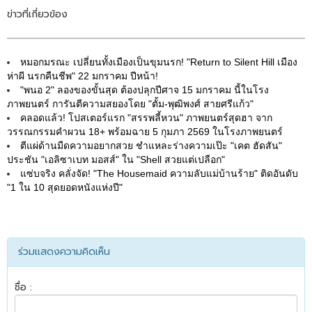
ข่าวที่เกี่ยวข้อง
หมอกมรณะ เปลี่ยนทั้งเมืองเป็นขุมนรก! "Return to Silent Hill เมือง
ห่าผี นรกคืนชีพ" 22 มกราคม ปีหน้า!
"พนอ 2" ลองของขั้นสุด ต้องปลุกปีศาจ 15 มกราคม นี้ในโรง
ภาพยนตร์ การันตีความสยองโดย "ตั้ม-พุฒิพงศ์ สายศรีแก้ว"
คลอดแล้ว! โปสเตอร์แรก "สรรพลี้หวน" ภาพยนตร์สุดฮา จาก
วรรณกรรมคำผวน 18+ พร้อมฉาย 5 กุมภา 2569 ในโรงภาพยนตร์
ตีแผ่ด้านมืดความอยากสวย ชำแหละร่างความเป๊ะ "เคต ฮัดสัน"
ประชัน "เอลิซาเบท มอสส์" ใน "Shell สวยแต่เปลือก"
แซ่บจริง คลั่งจัด! "The Housemaid ความลับแม่บ้านร้าย" ติดอันดับ
"1 ใน 10 สุดยอดหนังแห่งปี"
ร่วมแสดงความคิดเห็น
ชื่อ :