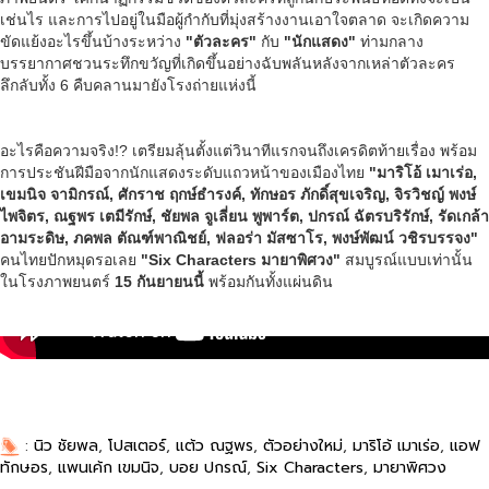
เช่นไร และการไปอยู่ในมือผู้กำกับที่มุ่งสร้างงานเอาใจตลาด จะเกิดความ
ขัดแย้งอะไรขึ้นบ้างระหว่าง
"ตัวละคร"
กับ
"นักแสดง"
ท่ามกลาง
บรรยากาศชวนระทึกขวัญที่เกิดขึ้นอย่างฉับพลันหลังจากเหล่าตัวละคร
ลึกลับทั้ง 6 คืบคลานมายังโรงถ่ายแห่งนี้
อะไรคือความจริง!? เตรียมลุ้นตั้งแต่วินาทีแรกจนถึงเครดิตท้ายเรื่อง พร้อม
การประชันฝีมือจากนักแสดงระดับแถวหน้าของเมืองไทย
"มาริโอ้ เมาเร่อ
,
เขมนิจ จามิกรณ์, ศักราช ฤกษ์ธำรงค์, ทักษอร ภักดิ์สุขเจริญ, จิรวิชญ์ พงษ์
ไพจิตร, ณฐพร เตมีรักษ์, ชัยพล จูเลี่ยน พูพาร์ต, ปกรณ์ ฉัตรบริรักษ์, รัดเกล้า
อามระดิษ, ภคพล ตัณฑ์พาณิชย์, ฟลอร่า มัสซาโร, พงษ์พัฒน์ วชิรบรรจง"
คนไทยปักหมุดรอเลย
"Six Characters มายาพิศวง"
สมบูรณ์แบบเท่านั้น
ในโรงภาพยนตร์
15 กันยายนนี้
พร้อมกันทั้งแผ่นดิน
:
นิว ชัยพล
,
โปสเตอร์
,
แต้ว ณฐพร
,
ตัวอย่างใหม่
,
มาริโอ้ เมาเร่อ
,
แอฟ
ทักษอร
,
แพนเค้ก เขมนิจ
,
บอย ปกรณ์
,
Six Characters
,
มายาพิศวง