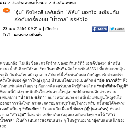
ข่าว
>
ข่าวสัพเพเหระทั้งหมด
>
ข่าวสัพเพเหระ
"อุ๋ม" หึงโหด!! แฟนเด็ก "ฟิล์ม" นอกใจ เหยียบคัน
เร่งดับเครื่องชน "น้ำตาล" อริหัวใจ
23 เม.ย. 2564 09:21 น. | เปิดอ่าน
1971 |
แสดงความคิดเห็น
แซ่บยกล้อ! ไม่เสียชื่อละครจัดจ้านช่องอมรินทร์ทีวี เอชดีช่อง34 สำหรับ
ละครน้ำดีเสียดสีสังคม
“ตะวันตกดิน”
ผลิตโดยเช้นจ์2561 ที่แต่ละฉากลุ้น
ระทึกกันมันส์หยดติ่งทุกฉาก สัปดาห์นี้เข้มข้นกันต่อ กับปัญหารักสามเศร้า
ครั้งใหม่ของ คู่สาวใหญ่ (คุณ) ที่รับบทโดยนางแบบตัวแม่
“อุ๋ม-อาภาศิริ”
หึง
โหดแฟนเด็ก (ไอยรา) กับการคืนจอรับบทเจ้าชู้ตัวพ่อโดย
“หนุ่มฟิล์ม-รัฐภูมิ”
ที่ตอนนี้กำลังรุกหนักปันใจแฟนสาวใหญ่สายเปย์ มาตามจีบสาวหวาน
(ฑันฑิกา)
"น้ำตาล-ชลิตา"
อย่างหนักหน่วง งานนี้เมื่อแฟนรุ่นใหญ่จับได้
ออกอาการหึงโหด ตามสะกดรอยตามชุดใหญ่ไฟกระพริบ ครั้นพอได้จังหวะ
เจอตัวเป็น ๆ
“ฑัณฑิกา”
ริมถนนกับเพื่อนซี้
พัตรา (ญี่ปุ่น-ณภัทร)
ตัวแม่
อย่าง
“สาวอุ๋ม”
ไม่รอช้า เหยียบคันเร่งสุดแรงเกิดหวังพุ่งชนให้
“สาว
น้ำตาล”
เจ็บตัว เป็นการสั่งสอนเบาะ ๆ โทษฐานอย่ามายุ่งกับแฟนเด็กของ
เธอ