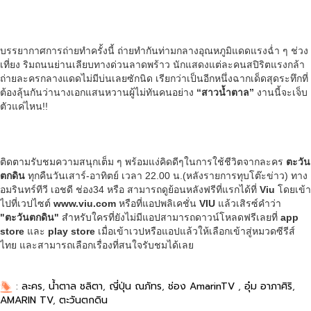
บรรยากาศการถ่ายทำครั้งนี้ ถ่ายทำกันท่ามกลางอุณหภูมิแดดแรงฉ่ำ ๆ ช่วง
เที่ยง ริมถนนย่านเลียบทางด่วนลาดพร้าว นักแสดงแต่ละคนสปิริตแรงกล้า
ถ่ายละครกลางแดดไม่มีบ่นเลยซักนิด เรียกว่าเป็นอีกหนึ่งฉากเด็ดสุดระทึกที่
ต้องลุ้นกันว่านางเอกแสนหวานผู้ไม่ทันคนอย่าง
“สาวน้ำตาล”
งานนี้จะเจ็บ
ตัวแค่ไหน!!
ติดตามรับชมความสนุกเต็ม ๆ พร้อมแง่คิดดีๆในการใช้ชีวิตจากละคร
ตะวัน
ตกดิน
ทุกคืนวันเสาร์-อาทิตย์ เวลา 22.00 น.(หลังรายการทุบโต๊ะข่าว) ทาง
อมรินทร์ทีวี เอชดี ช่อง34 หรือ สามารถดูย้อนหลังฟรีที่แรกได้ที่
Viu
โดยเข้า
ไปที่เวปไซต์
www.viu.com
หรือที่แอปพลิเคชั่น
VIU
แล้วเสิรซ์คำว่า
"ตะวันตกดิน"
สำหรับใครที่ยังไม่มีแอปสามารถดาวน์โหลดฟรีเลยที่
app
store
และ
play store
เมื่อเข้าเวปหรือแอปแล้วให้เลือกเข้าสู่หมวดซีรีส์
ไทย และสามารถเลือกเรื่องที่สนใจรับชมได้เลย
:
ละคร
,
น้ำตาล ชลิตา
,
ญี่ปุ่น ณภัทร
,
ช่อง AmarinTV
,
อุ๋ม อาภาศิริ
,
AMARIN TV
,
ตะวันตกดิน