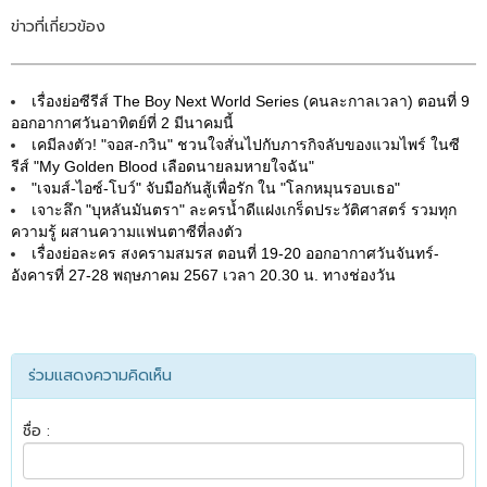
ข่าวที่เกี่ยวข้อง
เรื่องย่อซีรีส์ The Boy Next World Series (คนละกาลเวลา) ตอนที่ 9
ออกอากาศวันอาทิตย์ที่ 2 มีนาคมนี้
เคมีลงตัว! "จอส-กวิน" ชวนใจสั่นไปกับภารกิจลับของแวมไพร์ ในซี
รีส์ "My Golden Blood เลือดนายลมหายใจฉัน"
"เจมส์-ไอซ์-โบว์" จับมือกันสู้เพื่อรัก ใน "โลกหมุนรอบเธอ"
เจาะลึก "บุหลันมันตรา" ละครน้ำดีแฝงเกร็ดประวัติศาสตร์ รวมทุก
ความรู้ ผสานความแฟนตาซีที่ลงตัว
เรื่องย่อละคร สงครามสมรส ตอนที่ 19-20 ออกอากาศวันจันทร์-
อังคารที่ 27-28 พฤษภาคม 2567 เวลา 20.30 น. ทางช่องวัน
ร่วมแสดงความคิดเห็น
ชื่อ :