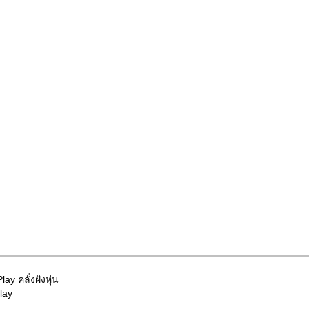
y คลั่งฝังหุ่น
lay