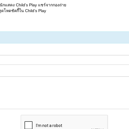
ปทีมนักแสดง Child’s Play แชร์จากกองถ่าย
ุดโหดชัคกี้ใน Child’s Play