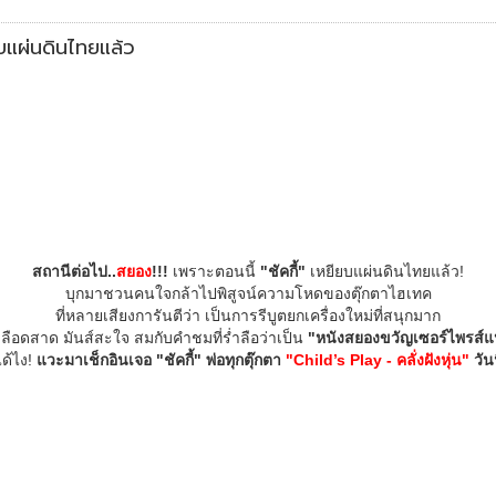
ยบแผ่นดินไทยแล้ว
สถานีต่อไป..
สยอง
!!!
เพราะตอนนี้
"ชัคกี้"
เหยียบแผ่นดินไทยแล้ว!
บุกมาชวนคนใจกล้าไปพิสูจน์ความโหดของตุ๊กตาไฮเทค
ที่หลายเสียงการันตีว่า เป็นการรีบูตยกเครื่องใหม่ที่สนุกมาก
ลือดสาด มันส์สะใจ สมกับคำชมที่ร่ำลือว่าเป็น
"หนังสยองขวัญเซอร์ไพรส์แห
ด้ไง!
แวะมาเช็กอินเจอ "ชัคกี้" พ่อทุกตุ๊กตา
"Child’s Play - คลั่งฝังหุ่น"
วัน