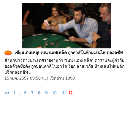
เซียนเกินเหตุ! เบน แอฟเฟล็ค ถูกคาสิโนห้ามเล่นไพ่ ตลอดชีพ
สำนักข่าวต่างประเทศรายงานว่า “เบน แอฟเฟล็ค” ดาราและผู้กำกับ
ฮอลลีวูดชื่อดัง ถูกบ่อนคาสิโนฮาร์ด ร็อก ลาสเวกัส ห้ามเล่นไพ่แบล็ก
แจ็กตลอดชีพ ...
15 พ.ค. 2557 09:50 น. | เปิดอ่าน 1998
<<
1
...
6
7
8
9
10
11
12