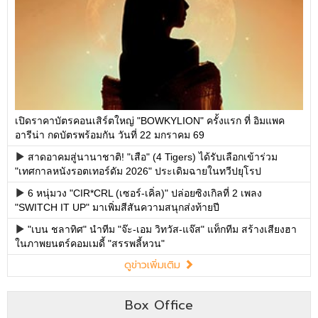
เปิดราคาบัตรคอนเสิร์ตใหญ่ "BOWKYLION" ครั้งแรก ที่ อิมแพค
อารีน่า กดบัตรพร้อมกัน วันที่ 22 มกราคม 69
สาดอาคมสู่นานาชาติ! "เสือ" (4 Tigers) ได้รับเลือกเข้าร่วม
"เทศกาลหนังรอตเทอร์ดัม 2026" ประเดิมฉายในทวีปยุโรป
6 หนุ่มวง "CIR*CRL (เซอร์-เคิ่ล)" ปล่อยซิงเกิลที่ 2 เพลง
"SWITCH IT UP" มาเพิ่มสีสันความสนุกส่งท้ายปี
"เบน ชลาทิศ" นำทีม "จ๊ะ-เอม วิทวัส-แจ๊ส" แท็กทีม สร้างเสียงฮา
ในภาพยนตร์คอมเมดี้ "สรรพลี้หวน"
ดูข่าวเพิ่มเติม
Box Office