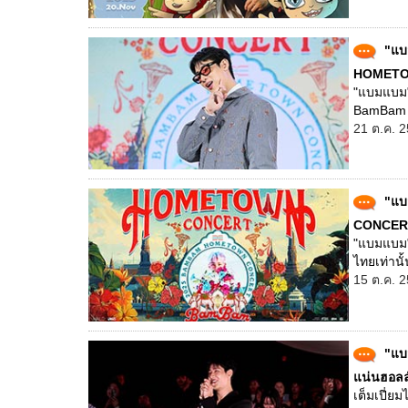
"แบ
HOMETOW
"แบมแบม" 
BamBam H
21 ต.ค. 2
"แบ
CONCERT" 
"แบมแบม"
ไทยเท่านั้
15 ต.ค. 2
"แบ
แน่นฮอลล
เต็มเปี่