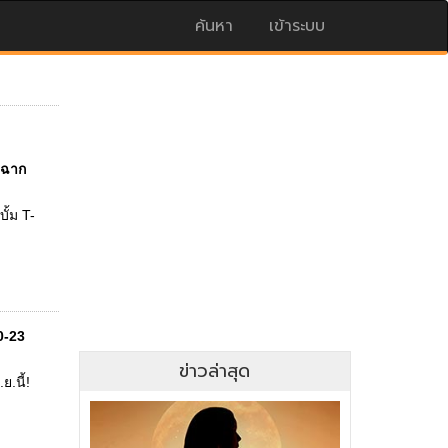
ค้นหา
เข้าระบบ
ดฉาก
ั้ม T-
0-23
ข่าวล่าสุด
.ย.นี้!