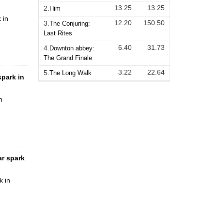
13.25
13.25
2.
Him
 in
12.20
150.50
3.
The Conjuring:
Last Rites
6.40
31.73
4.
Downton abbey:
The Grand Finale
3.22
22.64
5.
The Long Walk
spark in
n
ar spark
k in