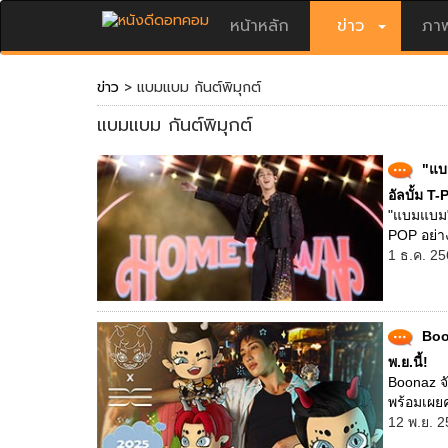
หน้าหลัก
ข่าว
ภาพ
ข่าว
> แบมแบม กันต์พิมุกต์
แบมแบม กันต์พิมุกต์
"แบ
อัลบั้ม 
"แบมแบม"
POP อย่า
1 ธ.ค. 25
Boon
พ.ย.นี้!
Boonaz จั
พร้อมเผยค
12 พ.ย. 2