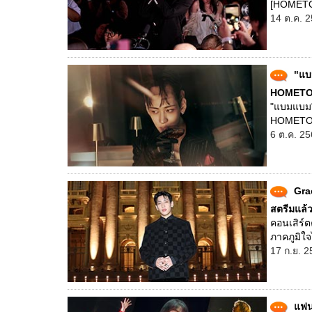
[HOMETOW
14 ต.ค. 2
"แบ
HOMETOWN
"แบมแบม" 
HOMETOWN 
6 ต.ค. 25
Gra
สตรีมแล้ว
คอนเสิร์ต
ภาคภูมิใจ
17 ก.ย. 2
แฟน