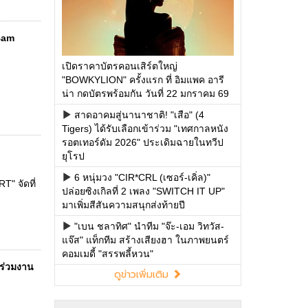
mBam
เปิดราคาบัตรคอนเสิร์ตใหญ่
"BOWKYLION" ครั้งแรก ที่ อิมแพค อารี
น่า กดบัตรพร้อมกัน วันที่ 22 มกราคม 69
สาดอาคมสู่นานาชาติ! "เสือ" (4
Tigers) ได้รับเลือกเข้าร่วม "เทศกาลหนัง
รอตเทอร์ดัม 2026" ประเดิมฉายในทวีป
ยุโรป
6 หนุ่มวง "CIR*CRL (เซอร์-เคิ่ล)"
" จัดที่
ปล่อยซิงเกิลที่ 2 เพลง "SWITCH IT UP"
มาเพิ่มสีสันความสนุกส่งท้ายปี
"เบน ชลาทิศ" นำทีม "จ๊ะ-เอม วิทวัส-
แจ๊ส" แท็กทีม สร้างเสียงฮา ในภาพยนตร์
คอมเมดี้ "สรรพลี้หวน"
งร่วมงาน
ดูข่าวเพิ่มเติม