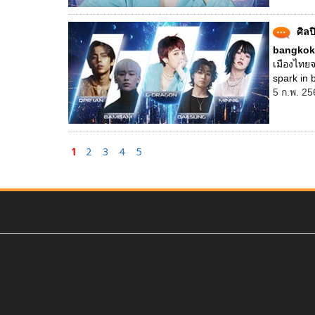
ศิล
bangkok 2
เมืองไทย
spark in 
5 ก.พ. 25
1
2
3
4
5