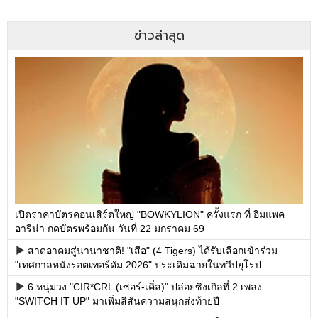
ข่าวล่าสุด
เปิดราคาบัตรคอนเสิร์ตใหญ่ "BOWKYLION" ครั้งแรก ที่ อิมแพค
อารีน่า กดบัตรพร้อมกัน วันที่ 22 มกราคม 69
สาดอาคมสู่นานาชาติ! "เสือ" (4 Tigers) ได้รับเลือกเข้าร่วม
"เทศกาลหนังรอตเทอร์ดัม 2026" ประเดิมฉายในทวีปยุโรป
6 หนุ่มวง "CIR*CRL (เซอร์-เคิ่ล)" ปล่อยซิงเกิลที่ 2 เพลง
"SWITCH IT UP" มาเพิ่มสีสันความสนุกส่งท้ายปี