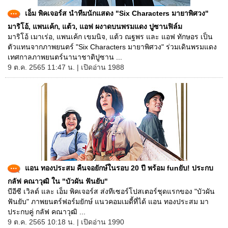
เอ็ม พิคเจอร์ส นำทีมนักแสดง "Six Characters มายาพิศวง"
มาริโอ้, แพนเค้ก, แต้ว, แอฟ ผงาดบนพรมแดง ปูซานฟิล์ม
มาริโอ้ เมาเร่อ, แพนเค้ก เขมนิจ, แต้ว ณฐพร และ แอฟ ทักษอร เป็น
ตัวแทนจากภาพยนตร์ "Six Characters มายาพิศวง" ร่วมเดินพรมแดง
เทศกาลภาพยนตร์นานาชาติปูซาน ...
9 ต.ค. 2565 11:47 น. | เปิดอ่าน 1988
แอน ทองประสม คืนจอยักษ์ในรอบ 20 ปี พร้อม funยับ! ประกบ
กลัฟ คณาวุฒิ ใน "บัวผัน ฟันยับ"
บีอีซี เวิลด์ และ เอ็ม พิคเจอร์ส ส่งทีเซอร์โปสเตอร์ชุดแรกของ "บัวผัน
ฟันยับ" ภาพยนตร์ฟอร์มยักษ์ แนวคอมเมดี้ที่ได้ แอน ทองประสม มา
ประกบคู่ กลัฟ คณาวุฒิ ...
9 ต.ค. 2565 10:18 น. | เปิดอ่าน 1990