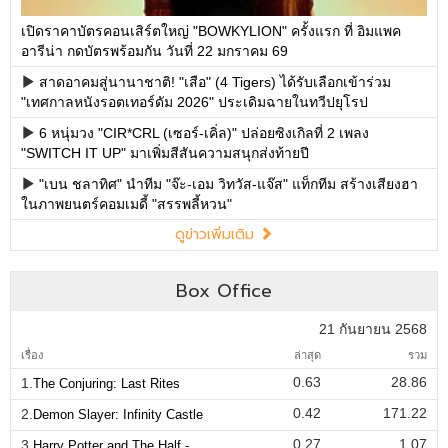
เปิดราคาบัตรคอนเสิร์ตใหญ่ "BOWKYLION" ครั้งแรก ที่ อิมแพค
อารีน่า กดบัตรพร้อมกัน วันที่ 22 มกราคม 69
สาดอาคมสู่นานาชาติ! "เสือ" (4 Tigers) ได้รับเลือกเข้าร่วม
"เทศกาลหนังรอตเทอร์ดัม 2026" ประเดิมฉายในทวีปยุโรป
6 หนุ่มวง "CIR*CRL (เซอร์-เคิ่ล)" ปล่อยซิงเกิลที่ 2 เพลง
"SWITCH IT UP" มาเพิ่มสีสันความสนุกส่งท้ายปี
"เบน ชลาทิศ" นำทีม "จ๊ะ-เอม วิทวัส-แจ๊ส" แท็กทีม สร้างเสียงฮา
ในภาพยนตร์คอมเมดี้ "สรรพลี้หวน"
ดูข่าวเพิ่มเติม
Box Office
21 กันยายน 2568
เรื่อง
ล่าสุด
รวม
0.63
28.86
1.
The Conjuring: Last Rites
0.42
171.22
2.
Demon Slayer: Infinity Castle
0.27
1.07
3.
Harry Potter and The Half -