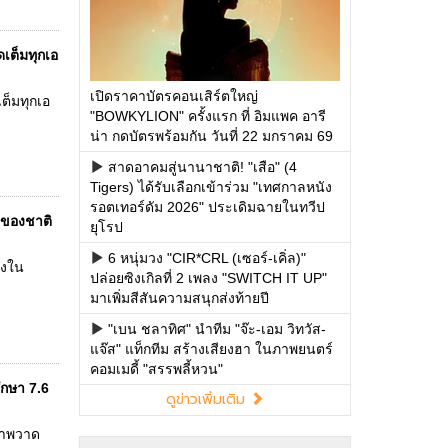
ดเต็มทุกเอ
เปิดราคาบัตรคอนเสิร์ตใหญ่
เต็มทุกเอ
"BOWKYLION" ครั้งแรก ที่ อิมแพค อารี
น่า กดบัตรพร้อมกัน วันที่ 22 มกราคม 69
สาดอาคมสู่นานาชาติ! "เสือ" (4
Tigers) ได้รับเลือกเข้าร่วม "เทศกาลหนัง
รอตเทอร์ดัม 2026" ประเดิมฉายในทวีป
์ของชาติ
ยุโรป
6 หนุ่มวง "CIR*CRL (เซอร์-เคิ่ล)"
่งใน
ปล่อยซิงเกิลที่ 2 เพลง "SWITCH IT UP"
มาเพิ่มสีสันความสนุกส่งท้ายปี
"เบน ชลาทิศ" นำทีม "จ๊ะ-เอม วิทวัส-
แจ๊ส" แท็กทีม สร้างเสียงฮา ในภาพยนตร์
คอมเมดี้ "สรรพลี้หวน"
ึกษา 7.6
ดูข่าวเพิ่มเติม
งภาพวาด