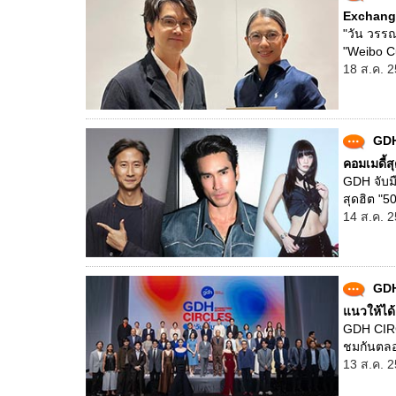
Exchange
"วัน วรรณ
"Weibo Cu
18 ส.ค. 2
GDH
คอมเมดี้ส
GDH จับมื
สุดฮิต "50
14 ส.ค. 2
GDH
แนวให้ได
GDH CIRCL
ชมกันตลอด
13 ส.ค. 2