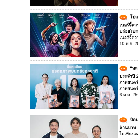
โปสเ
เนอร์จี้คว
ปล่อยโปสเต
เนอร์จี้คว
10 พ.ย. 2
"หล
ประจำปี 
ภาพยนตร์เ
ภาพยนตร์
6 ต.ค. 25
ปิด
ล้านบาท
ไม่เพียงแ