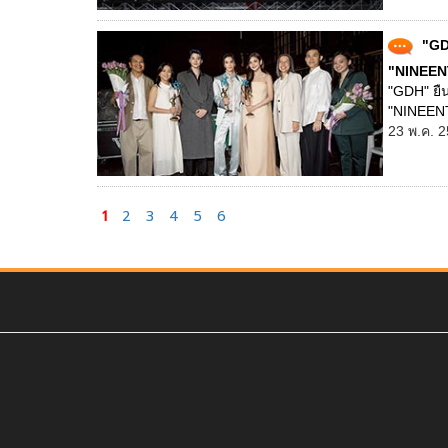
"GD
"NINEEN
"GDH" ยื
"NINEEN
23 พ.ค. 2
1
2
3
4
5
6