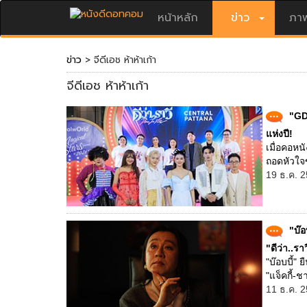
หน้าหลัก
ข่าว
ภาพ
ข่าว
> จีดีเอช ห้าห้าเก้า
จีดีเอช ห้าห้าเก้า
"GDH
แห่งปี!
เมื่อคอหน
ถอดหัวใจข
19 ธ.ค. 2
"บ๊อ
"ดีว่า..ราว
"บ๊อบบี้" 
"แจ็คกี้-ช
11 ธ.ค. 2