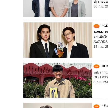
ประกอบฉาก
30 ก.ย. 2
"GD
AWARDS 
ผ่านพ้นไ
AWARDS 202
15 ก.ย. 2
HUM
หลังจาก
GDH คว้า
8 ก.ย. 25
"วั