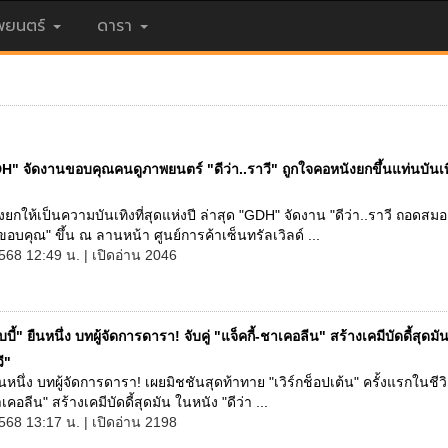
ยนตร์
ดารา
" จัดงานขอบคุณคนดูภาพยนตร์ "ดีว่า..ราวี" ถูกใจคอหนังยกขึ้นแท่นบันเทิง
ังยกให้เป็นความบันเทิงที่สุดแห่งปี ล่าสุด "GDH" จัดงาน "ดีว่า..ราวี ถอดสมอ
อบคุณ" ขึ้น ณ ลานหน้า ศูนย์การค้าเซ็นทรัลเวิลด์ ...
568 12:49 น. | เปิดอ่าน 2046
บบี้" ยืนหนึ่ง บทผู้จัดการดารา! จับคู่ "แจ็คกี้-ชาเคอลีน" สร้างเคมีบัดดี้สุดม
ี"
ยืนหนึ่ง บทผู้จัดการดารา! เผยมิชชันสุดท้าทาย "เวิร์กช็อปเต้น" ครั้งแรกในชีวิต
าเคอลีน" สร้างเคมีบัดดี้สุดมัน ในหนัง "ดีว่า ...
568 13:17 น. | เปิดอ่าน 2198