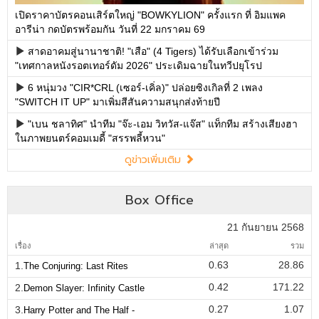
เปิดราคาบัตรคอนเสิร์ตใหญ่ "BOWKYLION" ครั้งแรก ที่ อิมแพค
อารีน่า กดบัตรพร้อมกัน วันที่ 22 มกราคม 69
สาดอาคมสู่นานาชาติ! "เสือ" (4 Tigers) ได้รับเลือกเข้าร่วม
"เทศกาลหนังรอตเทอร์ดัม 2026" ประเดิมฉายในทวีปยุโรป
6 หนุ่มวง "CIR*CRL (เซอร์-เคิ่ล)" ปล่อยซิงเกิลที่ 2 เพลง
"SWITCH IT UP" มาเพิ่มสีสันความสนุกส่งท้ายปี
"เบน ชลาทิศ" นำทีม "จ๊ะ-เอม วิทวัส-แจ๊ส" แท็กทีม สร้างเสียงฮา
ในภาพยนตร์คอมเมดี้ "สรรพลี้หวน"
ดูข่าวเพิ่มเติม
Box Office
21 กันยายน 2568
เรื่อง
ล่าสุด
รวม
0.63
28.86
1.
The Conjuring: Last Rites
0.42
171.22
2.
Demon Slayer: Infinity Castle
0.27
1.07
3.
Harry Potter and The Half -