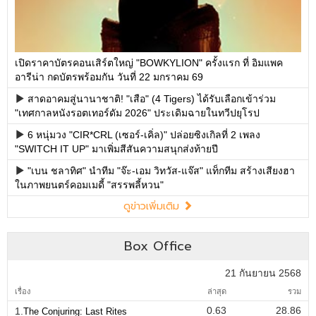
เปิดราคาบัตรคอนเสิร์ตใหญ่ "BOWKYLION" ครั้งแรก ที่ อิมแพค
อารีน่า กดบัตรพร้อมกัน วันที่ 22 มกราคม 69
สาดอาคมสู่นานาชาติ! "เสือ" (4 Tigers) ได้รับเลือกเข้าร่วม
"เทศกาลหนังรอตเทอร์ดัม 2026" ประเดิมฉายในทวีปยุโรป
6 หนุ่มวง "CIR*CRL (เซอร์-เคิ่ล)" ปล่อยซิงเกิลที่ 2 เพลง
"SWITCH IT UP" มาเพิ่มสีสันความสนุกส่งท้ายปี
"เบน ชลาทิศ" นำทีม "จ๊ะ-เอม วิทวัส-แจ๊ส" แท็กทีม สร้างเสียงฮา
ในภาพยนตร์คอมเมดี้ "สรรพลี้หวน"
ดูข่าวเพิ่มเติม
Box Office
21 กันยายน 2568
เรื่อง
ล่าสุด
รวม
0.63
28.86
1.
The Conjuring: Last Rites