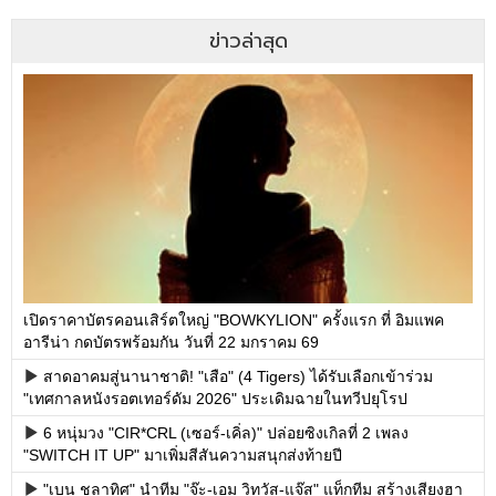
ข่าวล่าสุด
เปิดราคาบัตรคอนเสิร์ตใหญ่ "BOWKYLION" ครั้งแรก ที่ อิมแพค
อารีน่า กดบัตรพร้อมกัน วันที่ 22 มกราคม 69
สาดอาคมสู่นานาชาติ! "เสือ" (4 Tigers) ได้รับเลือกเข้าร่วม
"เทศกาลหนังรอตเทอร์ดัม 2026" ประเดิมฉายในทวีปยุโรป
6 หนุ่มวง "CIR*CRL (เซอร์-เคิ่ล)" ปล่อยซิงเกิลที่ 2 เพลง
"SWITCH IT UP" มาเพิ่มสีสันความสนุกส่งท้ายปี
"เบน ชลาทิศ" นำทีม "จ๊ะ-เอม วิทวัส-แจ๊ส" แท็กทีม สร้างเสียงฮา