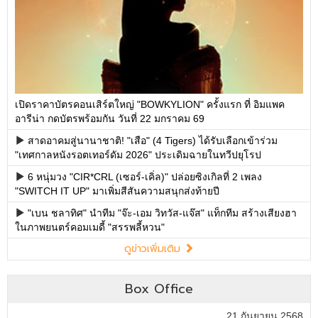
เปิดราคาบัตรคอนเสิร์ตใหญ่ "BOWKYLION" ครั้งแรก ที่ อิมแพค
อารีน่า กดบัตรพร้อมกัน วันที่ 22 มกราคม 69
สาดอาคมสู่นานาชาติ! "เสือ" (4 Tigers) ได้รับเลือกเข้าร่วม
"เทศกาลหนังรอตเทอร์ดัม 2026" ประเดิมฉายในทวีปยุโรป
6 หนุ่มวง "CIR*CRL (เซอร์-เคิ่ล)" ปล่อยซิงเกิลที่ 2 เพลง
"SWITCH IT UP" มาเพิ่มสีสันความสนุกส่งท้ายปี
"เบน ชลาทิศ" นำทีม "จ๊ะ-เอม วิทวัส-แจ๊ส" แท็กทีม สร้างเสียงฮา
ในภาพยนตร์คอมเมดี้ "สรรพลี้หวน"
ดูข่าวเพิ่มเติม
Box Office
21 กันยายน 2568