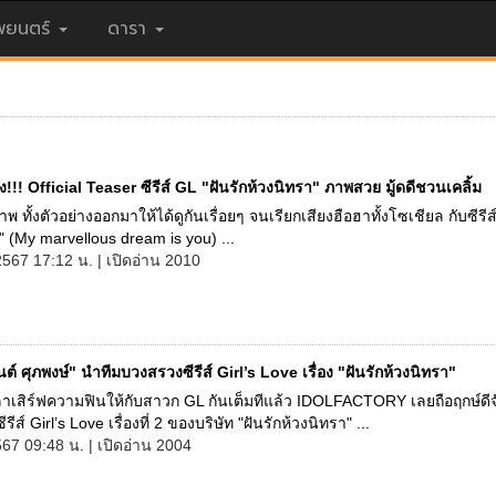
ยนตร์
ดารา
ง!!! Official Teaser ซีรีส์ GL "ฝันรักห้วงนิทรา" ภาพสวย มู้ดดีชวนเคลิ้ม
าพ ทั้งตัวอย่างออกมาให้ได้ดูกันเรื่อยๆ จนเรียกเสียงฮือฮาทั้งโซเชียล กับซีรีส์
" (My marvellous dream is you) ...
2567 17:12 น. | เปิดอ่าน 2010
นต์ ศุภพงษ์" นำทีมบวงสรวงซีรีส์ Girl’s Love เรื่อง "ฝันรักห้วงนิทรา"
ลาเสิร์ฟความฟินให้กับสาวก GL กันเต็มทีแล้ว IDOLFACTORY เลยถือฤกษ์ดี
ีส์ Girl’s Love เรื่องที่ 2 ของบริษัท "ฝันรักห้วงนิทรา" ...
567 09:48 น. | เปิดอ่าน 2004