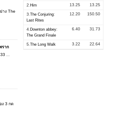
13.25
13.25
2.
Him
ย่าง The
12.20
150.50
3.
The Conjuring:
Last Rites
6.40
31.73
4.
Downton abbey:
The Grand Finale
3.22
22.64
5.
The Long Walk
ดพราก
33 ...
่อง 3 กด