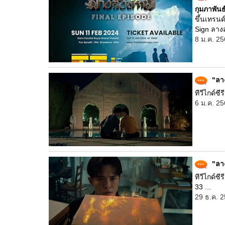
กุมภาพันธ์
ขึ้นเทรนด
Sign ลางส
8 ม.ค. 25
"ลา
ทีวีไกด์ซี
6 ม.ค. 25
"ลาง
ทีวีไกด์ซ
33 ...
29 ธ.ค. 2