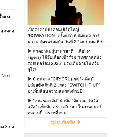
ั้งแรก
เปิดราคาบัตรคอนเสิร์ตใหญ่
สุดหล่อ
"BOWKYLION" ครั้งแรก ที่ อิมแพค อารี
น่า กดบัตรพร้อมกัน วันที่ 22 มกราคม 69
สาดอาคมสู่นานาชาติ! "เสือ" (4
Tigers) ได้รับเลือกเข้าร่วม "เทศกาลหนัง
รอตเทอร์ดัม 2026" ประเดิมฉายในทวีป
ยุโรป
์ "ลาง
6 หนุ่มวง "CIR*CRL (เซอร์-เคิ่ล)"
ปล่อยซิงเกิลที่ 2 เพลง "SWITCH IT UP"
มาเพิ่มสีสันความสนุกส่งท้ายปี
"เบน ชลาทิศ" นำทีม "จ๊ะ-เอม วิทวัส-
แจ๊ส" แท็กทีม สร้างเสียงฮา ในภาพยนตร์
คอมเมดี้ "สรรพลี้หวน"
ดูข่าวเพิ่มเติม
่อง 3 กด