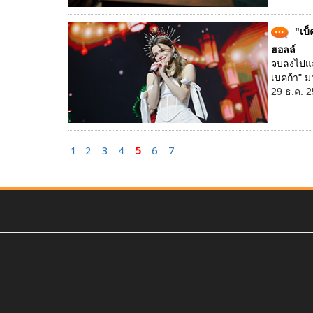
"เบ็
ฮอลล์
จบลงไปแล
เบคก้า" ม
29 ธ.ค. 2
1
2
3
4
5
6
7