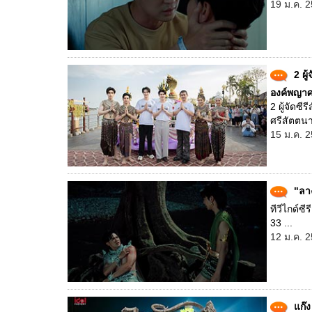
19 ม.ค. 2
2 ผู
องค์พญาศ
2 ผู้จัดซ
ศรีสัตตนา
15 ม.ค. 2
"ลาง
ทีวีไกด์ซ
33 ...
12 ม.ค. 2
แก๊