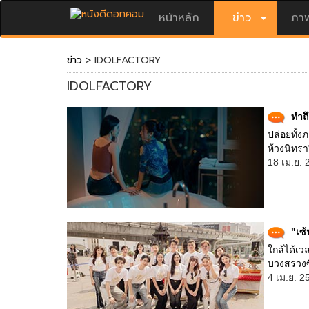
หน้าหลัก
ข่าว
ภาพ
ข่าว
> IDOLFACTORY
IDOLFACTORY
ทำถึ
ปล่อยทั้งภ
ห้วงนิทรา
18 เม.ย. 
"เซ้
ใกล้ได้เว
บวงสรวงซีร
4 เม.ย. 2