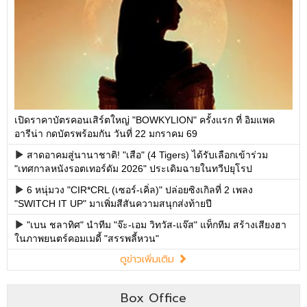
เปิดราคาบัตรคอนเสิร์ตใหญ่ "BOWKYLION" ครั้งแรก ที่ อิมแพค
อารีน่า กดบัตรพร้อมกัน วันที่ 22 มกราคม 69
สาดอาคมสู่นานาชาติ! "เสือ" (4 Tigers) ได้รับเลือกเข้าร่วม
"เทศกาลหนังรอตเทอร์ดัม 2026" ประเดิมฉายในทวีปยุโรป
6 หนุ่มวง "CIR*CRL (เซอร์-เคิ่ล)" ปล่อยซิงเกิลที่ 2 เพลง
"SWITCH IT UP" มาเพิ่มสีสันความสนุกส่งท้ายปี
"เบน ชลาทิศ" นำทีม "จ๊ะ-เอม วิทวัส-แจ๊ส" แท็กทีม สร้างเสียงฮา
ในภาพยนตร์คอมเมดี้ "สรรพลี้หวน"
ดูข่าวเพิ่มเติม
Box Office