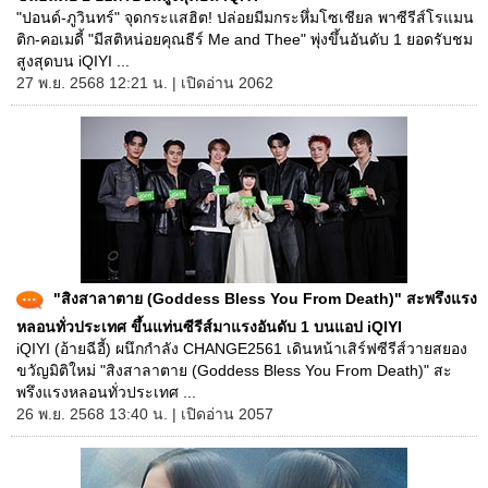
"ปอนด์-ภูวินทร์" จุดกระแสฮิต! ปล่อยมีมกระหึ่มโซเชียล พาซีรีส์โรแมน
ติก-คอเมดี้ "มีสติหน่อยคุณธีร์ Me and Thee" พุ่งขึ้นอันดับ 1 ยอดรับชม
สูงสุดบน iQIYI ...
27 พ.ย. 2568 12:21 น. | เปิดอ่าน 2062
"สิงสาลาตาย (Goddess Bless You From Death)" สะพรึงแรง
หลอนทั่วประเทศ ขึ้นแท่นซีรีส์มาแรงอันดับ 1 บนแอป iQIYI
iQIYI (อ้ายฉีอี้) ผนึกกำลัง CHANGE2561 เดินหน้าเสิร์ฟซีรีส์วายสยอง
ขวัญมิติใหม่ "สิงสาลาตาย (Goddess Bless You From Death)" สะ
พรึงแรงหลอนทั่วประเทศ ...
26 พ.ย. 2568 13:40 น. | เปิดอ่าน 2057