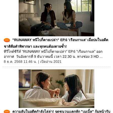
"RUNAWAY หนีไปก็ตายเปล่า" EP.6 'เรือนกาแล' เมื่อปมในอดีต
ชาติคือคำพิพากษา และทุกคนต้องตายซ้ำ!
ทีวีไกด์ซีรีส์ "RUNAWAY หนีไปก็ตายเปล่า" EP.6 "เรือนกาแล" ออก
อากาศ วันอังคารที่ 9 ธันวาคมนี้ เวลา 22.30 น. ทางช่อง 3 HD ...
8 ธ.ค. 2568 11:46 น. | เปิดอ่าน 2021
ความลับในอดีตกำลังไล่ล่า! จุดชนวนเเตกหัก "เมเบิ้ล" ก้มหน้ารับ