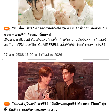
"เมเบิ้ล-แป้งจี่" สาดอารมณ์ถึงขีดสุด ความรักที่กำลังเบ่งบาน กับ
ขวากหนามที่กำลังจะมาทิ่มแทง!
เดินทางมาถึงจุดหัวใจเต้นแรงอีกครั้ง สำหรับความสัมพันธ์ของ "แคลร์-
เบล" จากซีรีส์แซฟฟิก "CLAIREBELL คลั่ง/รัก/นักโทษ" ทางช่องวัน31
...
27 พ.ย. 2568 15:02 น. | เปิดอ่าน 2026
"ปอนด์-ภูวินทร์" พาซีรีส์ "มีสติหน่อยคุณธีร์ Me and Thee" พุ่ง
ขึ้นอันดับ 1 ยอดรับชมสูงสุดบน iQIYI