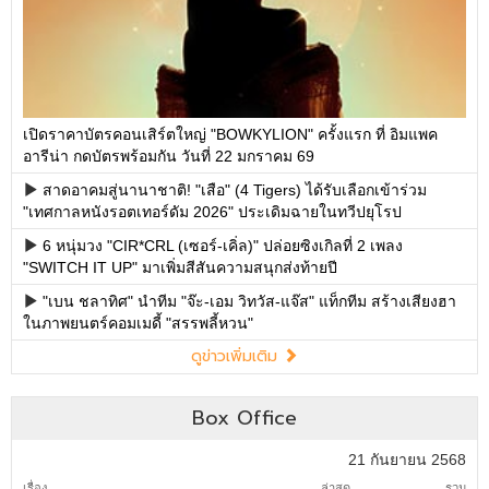
เปิดราคาบัตรคอนเสิร์ตใหญ่ "BOWKYLION" ครั้งแรก ที่ อิมแพค
อารีน่า กดบัตรพร้อมกัน วันที่ 22 มกราคม 69
สาดอาคมสู่นานาชาติ! "เสือ" (4 Tigers) ได้รับเลือกเข้าร่วม
"เทศกาลหนังรอตเทอร์ดัม 2026" ประเดิมฉายในทวีปยุโรป
6 หนุ่มวง "CIR*CRL (เซอร์-เคิ่ล)" ปล่อยซิงเกิลที่ 2 เพลง
"SWITCH IT UP" มาเพิ่มสีสันความสนุกส่งท้ายปี
"เบน ชลาทิศ" นำทีม "จ๊ะ-เอม วิทวัส-แจ๊ส" แท็กทีม สร้างเสียงฮา
ในภาพยนตร์คอมเมดี้ "สรรพลี้หวน"
ดูข่าวเพิ่มเติม
Box Office
21 กันยายน 2568
เรื่อง
ล่าสุด
รวม