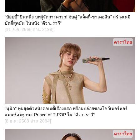
"บ๊อบบี้" ยืนหนึ่ง บทผู้จัดการดารา! จับคู่ "แจ็คกี้-ชาเคอลีน" สร้างเคมี
บัดดี้สุดมัน ในหนัง "ดีว่า..ราวี"
[11 ธ.ค. 2568 อ่าน 2199]
ดาราไทย
"นุนิว" ทุ่มสุดตัวหนังคอเมดี้เรื่องแรก พร้อมปล่อยของโชว์เพอร์ฟอร์
แมนซ์สมฐานะ Prince of T-POP ใน "ดีว่า..ราวี"
[8 ธ.ค. 2568 อ่าน 2084]
ดาราไทย