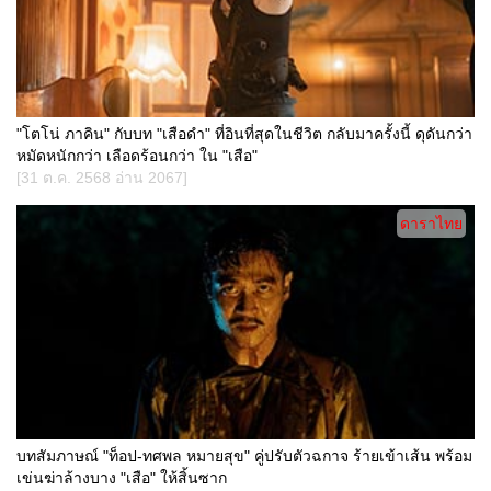
"โตโน่ ภาคิน" กับบท "เสือดำ" ที่อินที่สุดในชีวิต กลับมาครั้งนี้ ดุดันกว่า
หมัดหนักกว่า เลือดร้อนกว่า ใน "เสือ"
[31 ต.ค. 2568 อ่าน 2067]
ดาราไทย
บทสัมภาษณ์ "ท็อป-ทศพล หมายสุข" คู่ปรับตัวฉกาจ ร้ายเข้าเส้น พร้อม
เข่นฆ่าล้างบาง "เสือ" ให้สิ้นซาก