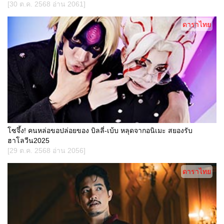
[30 ต.ค. 2568 อ่าน 2061]
ดาราไทย
โซจึ้ง! คนหล่อขอปล่อยของ บิลลี่-เบ้บ หลุดจากอนิเมะ สยองรับ
ฮาโลวีน2025
[29 ต.ค. 2568 อ่าน 2056]
ดาราไทย