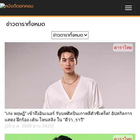
Togg
navig
ข่าวดาราทั้งหมด
ดาราไทย
"เก่ง หฤษฎ์" เข้าถึงอินเนอร์ รับบทศิลปินเกาหลีตัวซีเคร็ต! อัปสกิลการ
แสดง ฝึกร้อง-เต้น-โหนสลิง ใน "ดีว่า..ราวี"
[15 ธ.ค. 2568 อ่าน 2415]
ดาราไทย