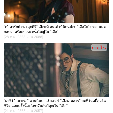
"เป้-อารักษ์ อมรศุภศิริ" เสือแท้ คนเท่ เบ้นิดหน่อย "เสือใบ" กระสุนคต
กลับมาพร้อมปะทะครั้งใหญ่ใน "เสือ"
[28 ต.ค. 2568 อ่าน 2088]
ดาราไทย
"มาริโอ้ เมาเร่อ" หวนคืนคาแร็กเตอร์ "เสือมเหศวร" บทที่โหดที่สุดใน
ชีวิต และครั้งนี้จะโหดมันส์ทวีคูณใน "เสือ"
[21 ต.ค. 2568 อ่าน 2057]