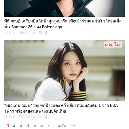
พีพี กฤษฏ์ เตรียมบินลัดฟ้าสู่กรุงปารีส เพื่อเข้าร่วมแฟชั่นโชว์คอลเล็ก
ชั่น Summer 26 ของ Balenciaga
[3 ต.ค. 2568 อ่าน 2039]
ดาราไทย
"เชอแตม ณมน" บัณฑิตป้ายแดง คว้าเกียรตินิยมอันดับ 1 จาก BBA
จุฬาฯ พร้อมลุยงานเพลงแบบจัดเต็ม!
[1 ต.ค. 2568 อ่าน 2030]
1
2
3
4
5
6
7
...
278
>>