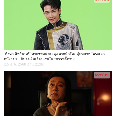
"สิงหา สิทธินนท์" ทายาทหนังตะลุง จากนักร้อง สู่บทบาท "พระเอก
หนัง" ประเดิมจอเงินเรื่องแรกใน "สรรพลี้หวน"
[15 ธ.ค. 2568 อ่าน 2126]
ดาราไทย