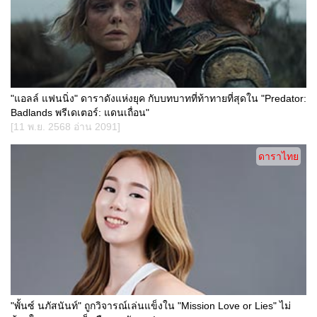
"แอลล์ แฟนนิ่ง" ดาราดังแห่งยุค กับบทบาทที่ท้าทายที่สุดใน "Predator:
Badlands พรีเดเตอร์: แดนเถื่อน"
[11 พ.ย. 2568 อ่าน 2091]
ดาราไทย
"พั้นซ์ นภัสนันท์" ถูกวิจารณ์เล่นแข็งใน "Mission Love or Lies" ไม่