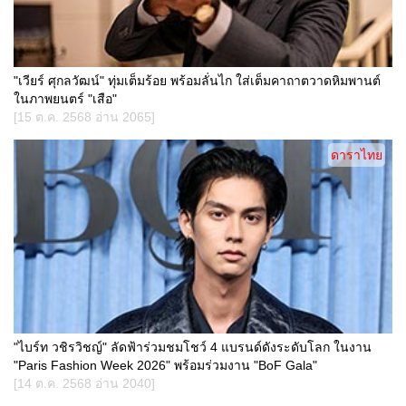
"เวียร์ ศุกลวัฒน์" ทุ่มเต็มร้อย พร้อมลั่นไก ใส่เต็มคาถาตวาดหิมพานต์
ในภาพยนตร์ "เสือ"
[15 ต.ค. 2568 อ่าน 2065]
ดาราไทย
"ไบร์ท วชิรวิชญ์" ลัดฟ้าร่วมชมโชว์ 4 แบรนด์ดังระดับโลก ในงาน
"Paris Fashion Week 2026" พร้อมร่วมงาน "BoF Gala"
[14 ต.ค. 2568 อ่าน 2040]