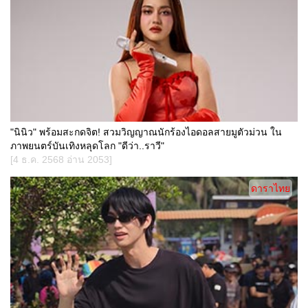
"นินิว" พร้อมสะกดจิต! สวมวิญญาณนักร้องไอดอลสายมูตัวม่วน ใน
ภาพยนตร์บันเทิงหลุดโลก "ดีว่า..ราวี"
[4 ธ.ค. 2568 อ่าน 2053]
ดาราไทย