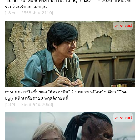
"Esther Yu" สะกดทุกสายตาในงาน "iQIYI iJOY TH 2026" แฟนไทย
ร่วมต้อนรับอย่างอบอุ่น
[18 พ.ย. 2568 อ่าน 2110]
ดาราเทศ
การแสดงเหนือชั้นของ "พัคจองมิน" 2 บทบาท หนึ่งหน้าเดียว "The
Ugly หน้าเกลียด" 20 พฤศจิกายนนี้
[13 พ.ย. 2568 อ่าน 2053]
ดาราเทศ