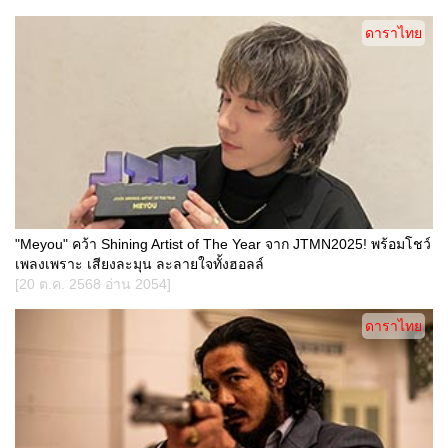
ดาราไทย
"Meyou" คว้า Shining Artist of The Year จาก JTMN2025! พร้อมโชว์
เพลงเพราะ เสียงละมุน ละลายใจทั้งฮอลล์
[20 ต.ค. 2568 อ่าน 2054]
ดาราไทย