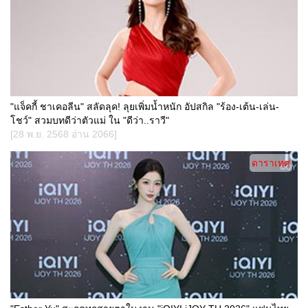
"แจ็คกี้ ชาเคอลีน" สลัดลุค! ลุยเพิ่มน้ำหนัก อัปสกิล "ร้อง-เต้น-เล่น-
โชว์" สวมบทดีว่าตัวแม่ ใน "ดีว่า..ราวี"
[28 พ.ย. 2568 อ่าน 2066]
ดาราเทศ