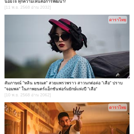
น้อยใจ ทุกความเห็นคือการพัฒนา!
[11 พ.ย. 2568 อ่าน 2032]
ดาราไทย
สัมภาษณ์ "หลิน มชณต" สวยแพรวพราว สาวนกต่อล่อ "เสือ" ปราบ
"จอมพล" ในภาพยนตร์แอ็กชันฟอร์มยักษ์แห่งปี "เสือ"
[10 พ.ย. 2568 อ่าน 2062]
ดาราไทย