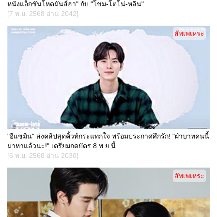
หนังแอ็กชันโหดมันส์ฮา" กับ "โขม-โตโน่-หลิน"
[7 พ.ย. 2568 อ่าน 2042]
สัพเพเหระ
"อีแชมิน" ส่งคลิปสุดคิ้วท์กระแทกใจ พร้อมประกาศศึกรัก! "ฝ่าบาทคนนี้
มาหาแล้วนะ!" เตรียมกดบัตร 8 พ.ย.นี้
[6 พ.ย. 2568 อ่าน 2030]
สัพเพเหระ