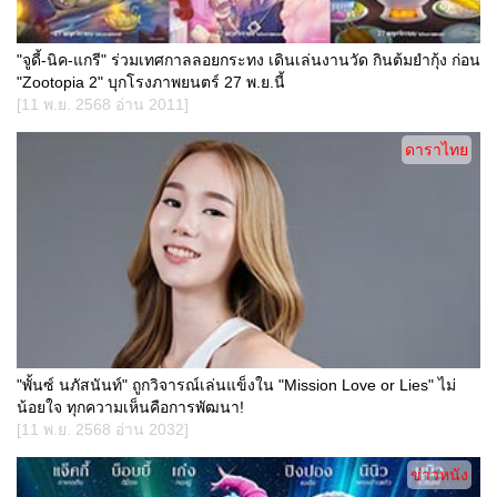
"จูดี้-นิค-แกรี" ร่วมเทศกาลลอยกระทง เดินเล่นงานวัด กินต้มยำกุ้ง ก่อน
"Zootopia 2" บุกโรงภาพยนตร์ 27 พ.ย.นี้
[11 พ.ย. 2568 อ่าน 2011]
ดาราไทย
"พั้นซ์ นภัสนันท์" ถูกวิจารณ์เล่นแข็งใน "Mission Love or Lies" ไม่
น้อยใจ ทุกความเห็นคือการพัฒนา!
[11 พ.ย. 2568 อ่าน 2032]
ข่าวหนัง