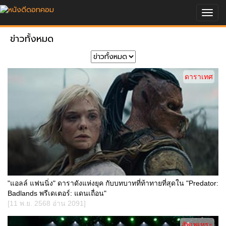
Togg
navig
ข่าวทั้งหมด
ดาราเทศ
"แอลล์ แฟนนิ่ง" ดาราดังแห่งยุค กับบทบาทที่ท้าทายที่สุดใน "Predator:
Badlands พรีเดเตอร์: แดนเถื่อน"
[11 พ.ย. 2568 อ่าน 2091]
สัพเพเหระ