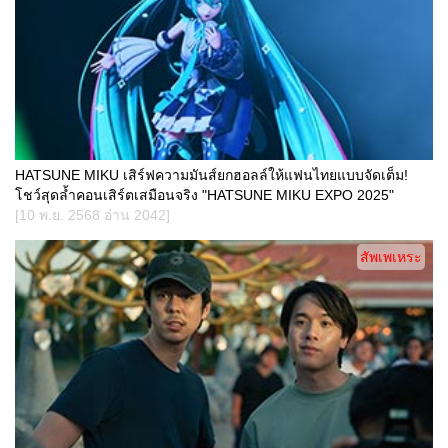
HATSUNE MIKU เสิร์ฟความมันส์ยกฮอลล์ให้แฟนไทยแบบจัดเต็ม!
โชว์สุดล้ำคอนเสิร์ตเสมือนจริง "HATSUNE MIKU EXPO 2025"
[10 พ.ย. 2568 อ่าน 2042]
สัพเพเหระ