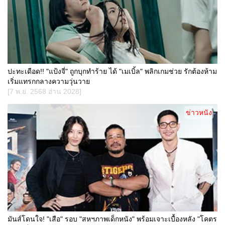
ปะทะเดือด!! "แป้งจี่" ถูกบุกทำร้าย ได้ "เมเบิ้ล" พลิกเกมช่วย รักต้องห้าม
เริ่มแทรกกลางความวุ่นวาย
[7 พ.ย. 2568 อ่าน 2028]
ข่าวหนัง
มันส์โดนใจ! "เสือ" รอบ "สหฯภาพเด็กหนัง" พร้อมเจาะเบื้องหลัง "โคตร