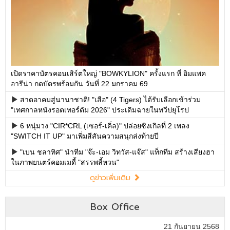
เปิดราคาบัตรคอนเสิร์ตใหญ่ "BOWKYLION" ครั้งแรก ที่ อิมแพค
อารีน่า กดบัตรพร้อมกัน วันที่ 22 มกราคม 69
สาดอาคมสู่นานาชาติ! "เสือ" (4 Tigers) ได้รับเลือกเข้าร่วม
"เทศกาลหนังรอตเทอร์ดัม 2026" ประเดิมฉายในทวีปยุโรป
6 หนุ่มวง "CIR*CRL (เซอร์-เคิ่ล)" ปล่อยซิงเกิลที่ 2 เพลง
"SWITCH IT UP" มาเพิ่มสีสันความสนุกส่งท้ายปี
"เบน ชลาทิศ" นำทีม "จ๊ะ-เอม วิทวัส-แจ๊ส" แท็กทีม สร้างเสียงฮา
ในภาพยนตร์คอมเมดี้ "สรรพลี้หวน"
ดูข่าวเพิ่มเติม
Box Office
21 กันยายน 2568