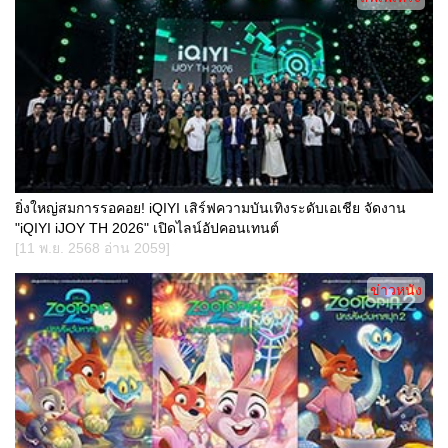
ยิ่งใหญ่สมการรอคอย! iQIYI เสิร์ฟความบันเทิงระดับเอเชีย จัดงาน
"iQIYI iJOY TH 2026" เปิดไลน์อัปคอนเทนต์
[11 พ.ย. 2568 อ่าน 2059]
ข่าวหนัง