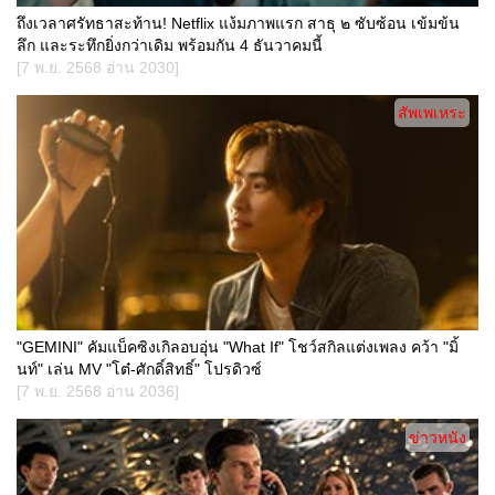
ถึงเวลาศรัทธาสะท้าน! Netflix แง้มภาพแรก สาธุ ๒ ซับซ้อน เข้มข้น
ลึก และระทึกยิ่งกว่าเดิม พร้อมกัน 4 ธันวาคมนี้
[7 พ.ย. 2568 อ่าน 2030]
สัพเพเหระ
"GEMINI" คัมแบ็คซิงเกิลอบอุ่น "What If" โชว์สกิลแต่งเพลง คว้า "มิ้
นท์" เล่น MV "โต๋-ศักดิ์สิทธิ์" โปรดิวซ์
[7 พ.ย. 2568 อ่าน 2036]
ข่าวหนัง