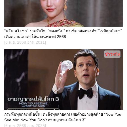
"ฟรีน สโรชา" งามจับใจ! "ทองถนิม" ส่งเข็มกลัดทองคำ "โรหิตามัสยา"
เติมความเลอค่าให้นางนพมาศ 2568
[6 พ.ย. 2568 อ่าน 2011]
ข่าวหนัง
กระหึ่มทุกกลเหนือชั้น! ตะลึงทุกสายตา! เผยตัวอย่างสุดท้าย "Now You
See Me: Now You Don’t อาชญากลปล้นโลก 3"
[6 พ.ย. 2568 อ่าน 2025]