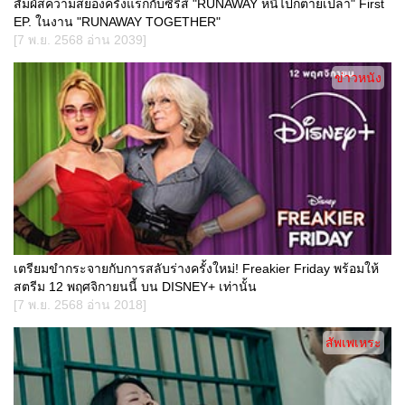
สัมผัสความสยองครั้งแรกกับซีรีส์ "RUNAWAY หนีไปก็ตายเปล่า" First
EP. ในงาน "RUNAWAY TOGETHER"
[7 พ.ย. 2568 อ่าน 2039]
ข่าวหนัง
เตรียมขำกระจายกับการสลับร่างครั้งใหม่! Freakier Friday พร้อมให้
สตรีม 12 พฤศจิกายนนี้ บน DISNEY+ เท่านั้น
[7 พ.ย. 2568 อ่าน 2018]
สัพเพเหระ