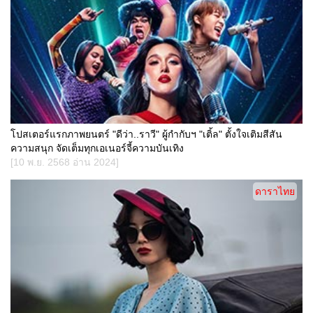
โปสเตอร์แรกภาพยนตร์ "ดีว่า..ราวี" ผู้กำกับฯ "เติ้ล" ตั้งใจเติมสีสัน
ความสนุก จัดเต็มทุกเอเนอร์จี้ความบันเทิง
[10 พ.ย. 2568 อ่าน 2024]
ดาราไทย