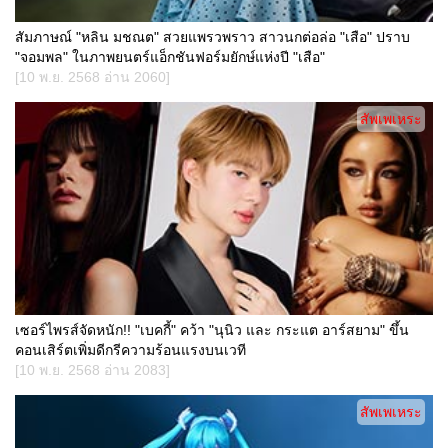
สัมภาษณ์ "หลิน มชณต" สวยแพรวพราว สาวนกต่อล่อ "เสือ" ปราบ
"จอมพล" ในภาพยนตร์แอ็กชันฟอร์มยักษ์แห่งปี "เสือ"
[10 พ.ย. 2568 อ่าน 2060]
สัพเพเหระ
เซอร์ไพรส์จัดหนัก!! "เบคกี้" คว้า "นุนิว และ กระแต อาร์สยาม" ขึ้น
คอนเสิร์ตเพิ่มดีกรีความร้อนแรงบนเวที
[10 พ.ย. 2568 อ่าน 2083]
สัพเพเหระ