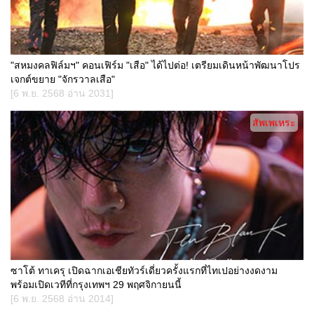
"สหมงคลฟิล์มฯ" คอนเฟิร์ม "เสือ" ได้ไปต่อ! เตรียมเดินหน้าพัฒนาโปร
เจกต์ขยาย "จักรวาลเสือ"
[6 พ.ย. 2568 อ่าน 2031]
สัพเพเหระ
ซาโต้ ทาเครุ เปิดฉากเอเชียทัวร์เดี่ยวครั้งแรกที่ไทเปอย่างงดงาม
พร้อมเปิดเวทีที่กรุงเทพฯ 29 พฤศจิกายนนี้
[6 พ.ย. 2568 อ่าน 2014]